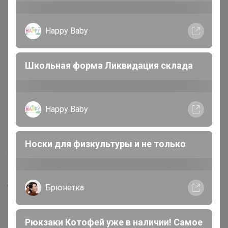
Наша команда
В наличии
Happy Baby
Подарочные сертификаты
Школьная форма Ликвидация склада
Реклама на сайте
Поставщикам
Вакансии
Happy Baby
support@24-ok.ru
Написать в поддержку
Носки для физкультуры и не только
Защита покупателя
Помощь
О нас
Брюнетка
Все предложения
Рюкзаки Котофей уже в наличии! Самое
Анонсы