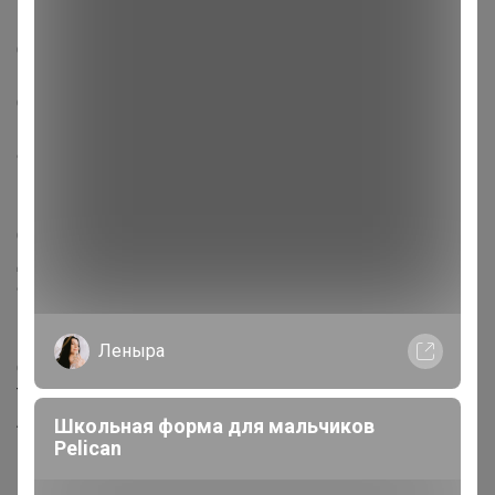
Описание
Страна: Россия
В боксе: 125 шт
Состав: Бумага, картон
Материалы: бумага, картон
Фасовка: по 1 шт
Индивидуальная упаковка: Пакет (БОПП, полиэтилен,
ПВХ, дой-пак)
Сертификат: Не подлежит сертификации
Для кого: Унисекс
Формат: А4+
Количество листов: 10
Материал корпуса: Картон
Леныра
Отделка: Без отделки
Тематика праздника: 1 Сентября
Адресат: Без адресата
Школьная форма для мальчиков
Pelican
Материал: Картон_x000D_
_x000D_