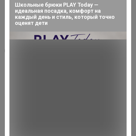
Школьные брюки PLAY Today —
идеальная посадка, комфорт на
каждый день и стиль, который точно
оценят дети
8
1
Папка школьная с креплением «Портфолио
школьника», 10 листов-разделителей,
21.5×30 см
122,12
р
Орг.
24,42р
Доставка ~ 7 дней с момента включения в
счет
После 15 августа 2026 г.