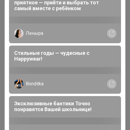
приятное — прийти и выбрать тот
самый вместе с ребёнком
Новости
Поддержка альпак
Самое выгодное
Леныра
Хиты продаж
Самое желанное
Стильные годы — чудесные с
Happywear!
Самое быстрое
Начать зарабатывать с 24-ok
Bonditka
Picabox.ru - Лучшее место для ваших изображений
Розыгрыш - Генератор случайных чисел
Пульс нашего маркетплейса
Эксклюзивные бантики Точно
понравятся Вашей школьнице!
Укорачиватель ссылок