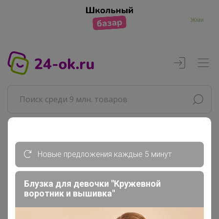
Жми
Реклама
Новые предложения каждые 5 минут
Главная
Блузка для девочки "Кружевной
Джилка
воротник и вышивка"
СП29 СИМА-ЛЕНД: Всё для праздника....
Выпускной