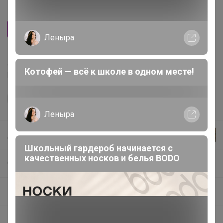
Производитель
Сима-ленд
Леныра
Делая заказ, Вы подтверждаете что ознакомлены с
Котофей — всё к школе в одном месте!
регламентом выкупа
и соглашаетесь с
договором оферты
.
Леныра
Джилка
Школьный гардероб начинается с
качественных носков и белья BODO
СП29 СИМА-ЛЕНД: Всё для праздника. Подарочная упаковка, оформление.
Выпускной