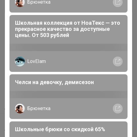
Брюнетка
Школьная коллекция от НоаТекс — это
прекрасное качество за доступные
цены. От 503 рублей
Реклама
LovEIam
Как здесь все устроено?
Челси на девочку, демисезон
Как сделать заказ?
Как получить?
Доставка
Брюнетка
Шоурумы
Школьные брюки со скидкой 65%
Торговые марки