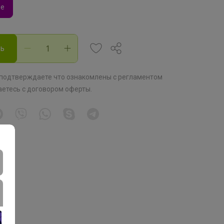
ье
ть
 подтверждаете что ознакомлены с
регламентом
аетесь с
договором оферты
.