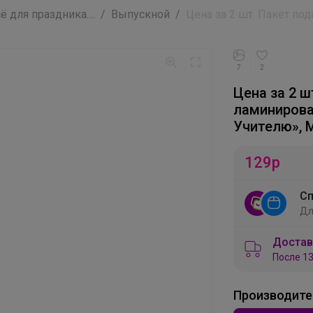
для праздника....
Выпускной
Цена за 2 шт. Пакет под
7
2
Цена за 2 
ламинирова
Учителю», 
129
р
Сп
Дл
Достав
После 13
Производите