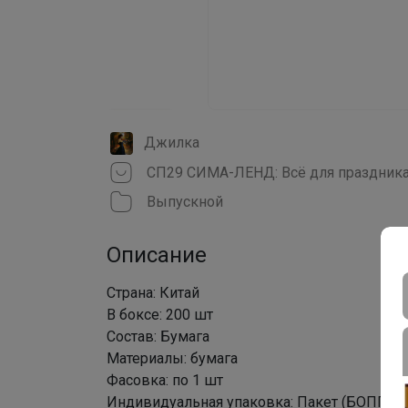
Джилка
СП29 СИМА-ЛЕНД: Всё для праздника.
Выпускной
Описание
Страна: Китай
В боксе: 200 шт
Состав: Бумага
Материалы: бумага
Фасовка: по 1 шт
Индивидуальная упаковка: Пакет (БОПП, по