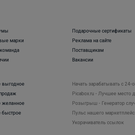
умы
Подарочные сертификаты
вые марки
Реклама на сайте
Брюнетка
команда
Поставщикам
ичии
Вакансии
В школу с радостью! всё в наличии
 выгодное
Начать зарабатывать с 24-o
Красотка
продаж
Picabox.ru - Лучшее место
 желанное
Розыгрыш - Генератор слу
CROSBY полуботинки для занятий спортом и на
 быстрое
Пульс нашего маркетплейс
каждый день
Укорачиватель ссылок