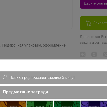
Дарите счаст
Заказа
Делая заказ, Вы
выкупа
и соглаш
 Подарочная упаковка, оформление.
Новые предложения каждые 5 минут
Предметные тетради
лиэтилен, ПВХ, дой-пак)