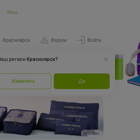
Жми
Красноярск
Форум
Войти
Ваш регион
Красноярск?
Нравится
Заказы
Изменить
Да
и
Команда
Торговые марки
Эксперты
Реклама