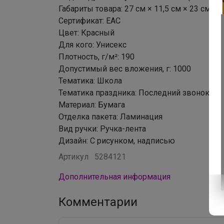
Габариты товара: 27 см × 11,5 см × 23 см
Сертификат: ЕАС
Цвет: Красный
Для кого: Унисекс
Плотность, г/м²: 190
Допустимый вес вложения, г: 1000
Тематика: Школа
Тематика праздника: Последний звонок, 1 С
Материал: Бумага
Отделка пакета: Ламинация
Вид ручки: Ручка-лента
Дизайн: С рисунком, надписью
Артикул
5284121
Дополнительная информация
Комментарии