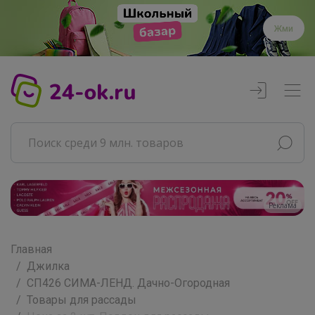
Жми
ма
Реклама
Главная
Джилка
СП426 СИМА-ЛЕНД. Дачно-Огородная
Товары для рассады