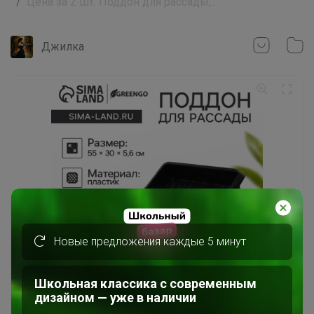
Цена за 2 шт. Поддон для рассады,...
Джилка
Новые предложения каждые 5 минут
Школьная классика с современным
дизайном — уже в наличии