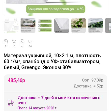
7
10
4
36
Материал укрывной, 10×2.1 м, плотность
60 г/м², спанбонд с УФ-стабилизатором,
белый, Greengo, Эконом 30%
485,46
р
Орг.
97,09р
Доставка
≈ 52р
Доставка ~ 7 дней с момента включения в
счет
После 14 августа 2026 г.