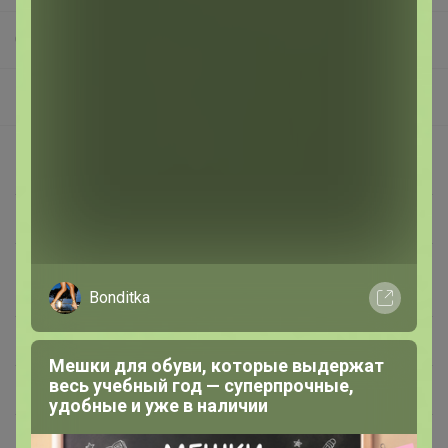
СП251 GREG, CASINO - футболки от 480 рублей! Сорочки на разный рост!
Пиджаки
Описание
Состав
75% хлопок 25% акрил
Модел
Зауженные
ь
Bonditka
Цвет
Синий
Мешки для обуви, которые выдержат
весь учебный год — суперпрочные,
Бренд
GREG (Германия)
удобные и уже в наличии
Ворот
Кардиган на пуг. с отложным