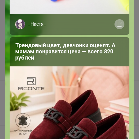
Реклама
_Настя_
Как здесь все устроено?
Трендовый цвет, девчонки оценят. А
мамам понравится цена — всего 820
Как сделать заказ?
рублей
Как получить?
Доставка
Шоурумы
Торговые марки
Наша команда
В наличии
Подарочные сертификаты