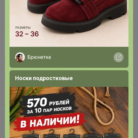
Реклама на сайте
Поставщикам
Вакансии
support@24-ok.ru
Написать в поддержку
Брюнетка
Защита покупателя
Помощь
Носки подростковые
О нас
Все предложения
Анонсы
Новости
Поддержка альпак
Самое выгодное