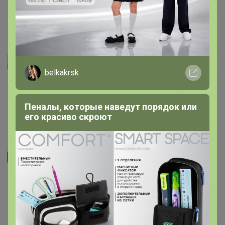
Вновь появились все размеры!
7 апреля, 2023 23:48
Артемида
belkakrsk
Курочкина
, Да будут, но не могу сказать когда именно.
Уточню сейчас у менеджера этот момент
Пеналы, которые наведут порядок или
29 ноября, 2022 12:30
его красиво скроют
Курочкина
Подскажите, есть вероятность появления размеров
50, 52 ?
29 ноября, 2022 12:05