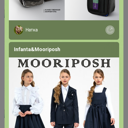
Артемида
Лизонька Лизок
, здравствуйте. Нет, этот товар
Натка
находится у поставщика в Москве.
21 ноября, 2022 09:58
Infanta&Mooriposh
Лизонька Лизок
Доброе утро. Можно посмотреть и примерить?
21 ноября, 2022 09:45
Артемида