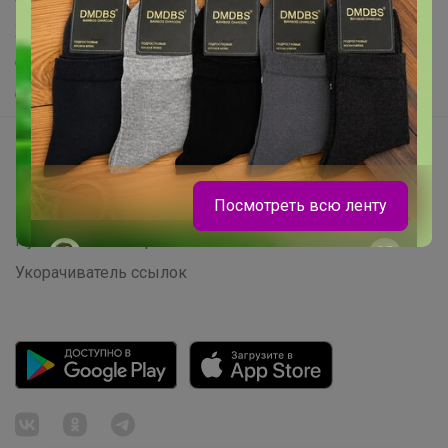
Хиты продаж
Самое желанное
Самое быстрое
Начать зарабатывать с 24-ok
Picabox.ru - Лучшее место для ваших изображений
Посмотреть всю ленту
Розыгрыш - Генератор случайных чисел
Пульс нашего маркетплейса
Брюнетка
Укорачиватель ссылок
Нескучные школьный юбки от Nоblе
Реoplе на любой вкус