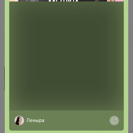
воротником
Артикул
G136Z-KF-зигзаг (синий/т.синий)
Дополнительная информация
Фотографии покупателей
1
Комментарии
16
Леныра