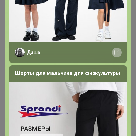
Лизонька Лизок
, Здравствуйте
появилось
только 2 шт, отказались выкупать в другом месте
18 ноября, 2022 14:43
Даша
Лизонька Лизок
Скажите, будут ли такие 52 размера?
Шорты для мальчика для физкультуры
18 ноября, 2022 14:37
Артемида
Эmiliya
, Как же приятно читать такие отзывы!
Огромное спасибо!
Мужу низкий