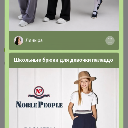
Леныра
Новинка
Школьные брюки для девочки палаццо
6
14
16
196
G136Z-KF-зигзаг (синий/т.синий) Кардиган
мужской
4 760
р
Орг.
1 047,2р
Доставка ~ 15 дней с момента включения в
счет
После 23 августа 2026 г.