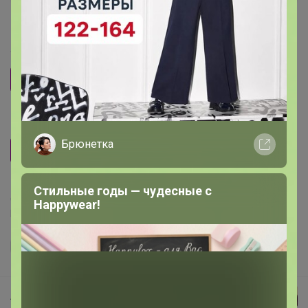
Размер
9 участников считают, что
размер — соответствует
.
48
50
52
54
56
58
Рост
Брюнетка
174-184
Стильные годы — чудесные с
Делая заказ, Вы подтверждаете что ознакомлены с
Happywear!
регламентом выкупа
и соглашаетесь с
договором оферты
.
Артемида