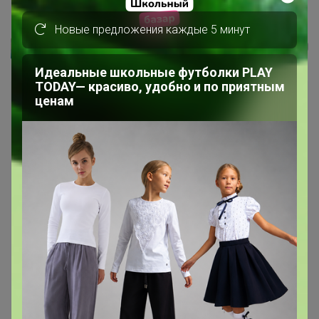
G136Z-KF-зигзаг (синий/т.синий)...
Новые предложения каждые 5 минут
Артемида
Идеальные школьные футболки PLAY
TODAY— красиво, удобно и по приятным
ценам