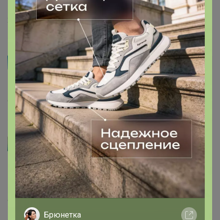
27 октября, 2022 21:49
Asty
Автор уже получил заказ!
На WB, кстати, цена в разы выше))
9 декабря, 2021 17:07
Артемида
Asty
, большое спасибо за такой шикарный отзыв!
9 декабря, 2021 17:05
Брюнетка