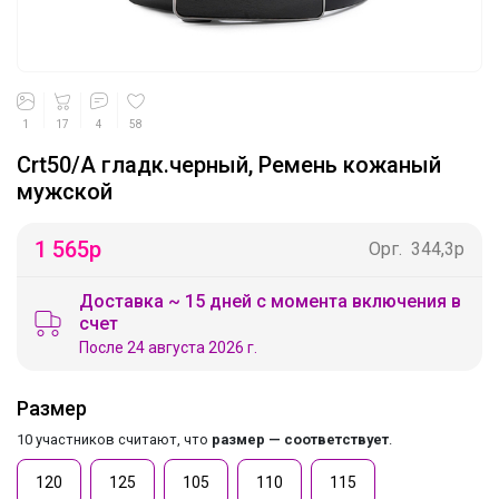
1
17
4
58
Crt50/A гладк.черный, Ремень кожаный
мужской
1 565
р
Орг.
344,3р
Доставка ~ 15 дней с момента включения в
счет
После 24 августа 2026 г.
Размер
10 участников считают, что
размер — соответствует
.
120
125
105
110
115