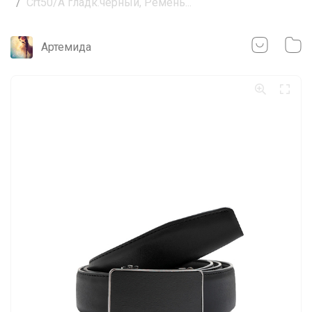
Crt50/A гладк.черный, Ремень...
Артемида