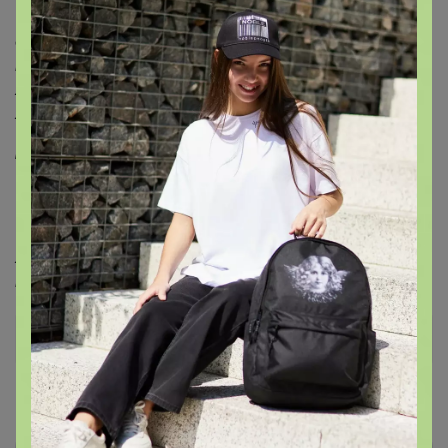
Это очень ровный, сглаженный кофе; основной
оттенок вкуса — это, конечно, какао, к которому
примешиваются оттенки жареных орехов и жареного
хлеба. У кофе присутствует приятная горчинка и
хорошая насыщенность.
Вид кофе:
арабика
Способ обработки: сухая
Это еще один сорт для автоматических кофемашин,
хотя его можно заварить и в моке, турке или френч-
прессе.
Дополнительная информация
Комментарии
12