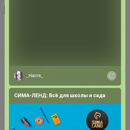
Зерно
Делая заказ, Вы подтверждаете что ознакомлены с
регламентом выкупа
и соглашаетесь с
договором оферты
.
Бонифаций
_Настя_
СП266 Звездная кофемания от ТОП обжарщиков России! В наличии! Изучаем и Пробуем всю кофейную географию! 20 призов на пробу среди участников закупки!
СИМА-ЛЕНД: Всё для школы и сада
Кофе упаковка 250г - Перепробуй все виды кофе! Изменился дизайн и вес упаковки!!!
Покупают вместе