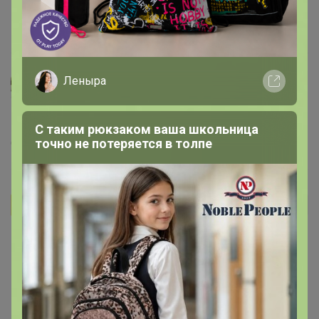
заказывать кг.
7 февраля, 2021 14:15
Леныра
Irina1976
Согласна 👇
С таким рюкзаком ваша школьница
6 января, 2021 23:28
точно не потеряется в толпе
Бонифаций
Автор уже получил заказ!
КатринFox
, В этом случае нужно уточнить, сколько
грамм кофе и на какое количество воды. 😉 Когда
были на производстве, мы отвозили этот сорт в
кофейню. Естественно сразу же сняли пробу. Эспрессо
с него отличный! А стоимость намного ниже, нежели