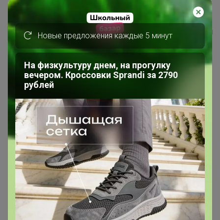
Кофе Бразилия Сантос 14/16...
Бонифаций
Новые предложения каждые 5 минут
На физкультуру днем, на прогулку
вечером. Кроссовки Sprandi за 2790
рублей