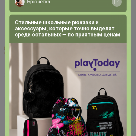
Брюнетка
Заказывала маме на пробу, она пришла в восторг,
теперь будем заказывать. Спасибо! :-)
Стильные школьные рюкзаки и
13 мая, 2021 20:56
аксессуары, которые точно выделят
среди остальных — по приятным ценам
12345Olesya
Автор уже получил заказ!
Очень понравился. Прекрасный вкус
24 февраля, 2021 20:20
Аля_К
Автор уже получил заказ!
Упаковка как раз для пробы. Готовили в автомате.
Кофе без кислинки. Выраженный привкус шоколада с
орехом. Хорош без всяких добавок. Пошла