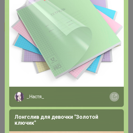
21 марта, 2022 16:06
Бонифаций
Автор уже получил заказ!
ВНИМАНИЕ! С 14го подорожание кофе на 20%. Заказ
нужен 13 до вечера!
‌Информация по рынку кофе в России:
‌Что сейчас происходит, как лучше поступить?
‌Зелёный кофе закупают в долларах и оплачивают
_Настя_
каждую неделю по текущему курсу на день оплаты.
Если повышается курс доллара — мы поднимаем цену
в прайсе сразу, даже если на складе ещё есть
Лонгслив для девочки "Золотой
некоторое количество кофе. Если мы этого не
ключик"
сделаем — тех денег, за которые мы продали кофе