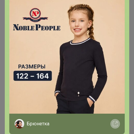
просто не хватит, чтоб купить следующую партию
кофе в таком же объеме.
‌ Если курс снижается — мы тоже сразу снижаем цены
в прайсе, даже если сейчас на складе лежит кофе,
который мы закупили ранее по более высокой цене, и
для нас продажи будут в убыток. Потому что
следующую партию мы купим по более низкой, что
компенсирует эту разницу. (Такой принцип
ценообразования называется стоимостью
замещения.)
‌
С понедельника 14 марта все поставщики
поднимают цену по текущему курсу.
На стоимости
это примерно
+20%
скажется. Рекомендую запастить
кофе на несколько месяцев. Даже если будут
улучшения по курсу, то он отскочит до текущих цен, и
очень мал шанс что меньше. А то, что он может
Брюнетка
подскочить еще больше - то у вас будет лежать запас,