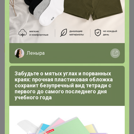
Бонифаций
, спасибо за информацию!
21 марта, 2022 20:30
Бонифаций
Автор уже получил заказ!
Леныра
оксанад1976
, В Антикризисном да, но не надолго. А
молотый в каталоге 150гр можно заказать.
Забудьте о мятых углах и порванных
21 марта, 2022 17:45
краях: прочная пластиковая обложка
сохранит безупречный вид тетради с
первого до самого последнего дня
учебного года
оксанад1976
Бонифаций
, Скажите пожалуйста, этот лот в данном
каталоге только зерно можно заказать?