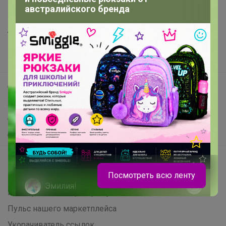
австралийского бренда
Все предложения
Анонсы
Новости
Поддержка альпак
Самое выгодное
Хиты продаж
Самое желанное
Самое быстрое
Начать зарабатывать с 24-ok
Посмотреть всю ленту
Picabox.ru - Лучшее место для ваших изображений
Эмилия!
Розыгрыш - Генератор случайных чисел
Пульс нашего маркетплейса
Футболка от BROSTEM - 390 руб
Укорачиватель ссылок