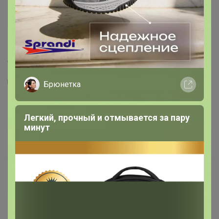
Брюнетка
2
199
12
85
Кофе Бразилия Сантос 14/16 250г, Зерно
Легкий, прочный и отмывается за пару
минут
520
р
Орг.
114,4р
Доставка
27р
Доставка ~ 14 дней с момента включения в
счет
После 20 августа 2026 г.
Помол