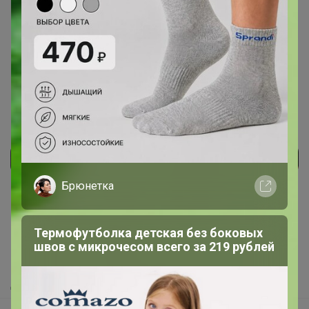
быть чуть крепче! Спасибо за возможность
попробовать в маленьком объёме!
17 декабря, 2020 16:56
Реклама
Брюнетка
Как здесь все устроено?
Термофутболка детская без боковых
Как сделать заказ?
швов с микрочесом всего за 219 рублей
Как получить?
Доставка