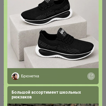
обжарены темнее среднего, на некоторых допускается
небольшое выступление масла. Подойдут ценителям
классического эспрессо и любителям плотного
насыщенного вкуса с горчинкой в турке, моке или
френч-прессе.
Кислинка ⚫⚪⚪⚪⚪⚪⚪⚪⚪
Горчинка ⚫⚫⚫⚫⚪⚪⚪⚪⚪
Насыщенность ⚫⚫⚫⚫⚫⚫ ⚪⚪⚪
Брюнетка
В чашке этого кофе преобладает какао-профиль, вы
также найдете оттенки жареного хлеба и жареных
Большой ассортимент школьных
орехов. Рекомендуем в качестве бюджетного кофе для
рюкзаков
автоматических кофемашин.