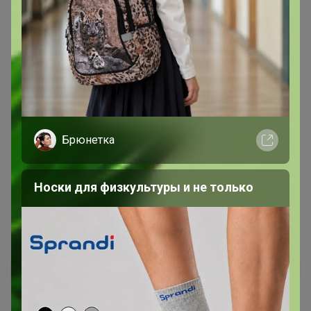
вкус который это кофе выдает ) Вообще все Сантосы
имеют очень классный вкус, и ужасно приятную цену.
Это сами руководители ( по совместительству
каптестеры) торефакто подтверждают. А сортов у них
50-60 на обжарке.
Я не зря упомянул про руководителей. Есть такие, у
которых главная цель - выгодно продать. А с
Торефакто я в восторге, это фанаты своего дела!
Каждую обжарку, с каждого ростера от каждого
Брюнетка
обжарщика снимают пробу. Это очень трудная работа!
Кажется простой, но после 94х проб я лично офигел. А
Носки для физкультуры и не только
они 300- 500 снимают. Каждую обжарку!
17 декабря, 2020 17:13
КатринFox
Автор уже получил заказ!
Кофе свежий, ароматный, но на мой вкус должен