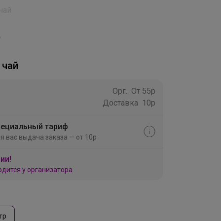
чай
 чай
Орг.
От 55р
Доставка
10р
ециальный тариф
я вас выдача заказа — от 10р
ии!
одится у организатора
гр