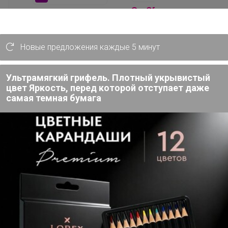
От 250р
140р
Тысяча и одна ночь
Отважный фрукт
чай
50гр.
ра
Новые предложения каждые 5 минут
Ультрамягкий грифель. Плотный укрывистый
цвет Яркость, перед которой отступает даже
самая темная бумага
а, жасмин, пион.
отами пиона и жасмина, ягод, ванили, с
енхель, кардамон, вербена лимонная,
еты жасмина, пион. Сбалансированный
ающий расслабляющее и
истый, цитрусовый, сладкий аромат с
енавязчивой кислинкой.
дкий, с едва ощутимой кислинкой и