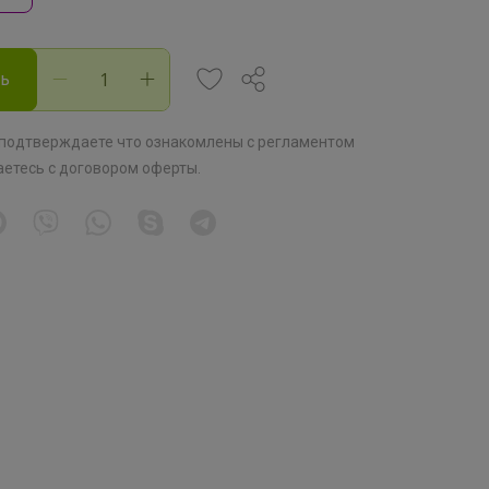
ть
 подтверждаете что ознакомлены с
регламентом
аетесь с
договором оферты
.