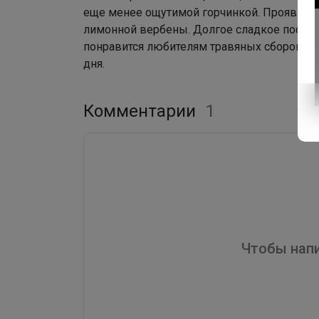
еще менее ощутимой горчинкой. Проявлен в
лимонной вербены. Долгое сладкое послев
понравится любителям травяных сборов, п
дня.
Комментарии
1
Чтобы напи