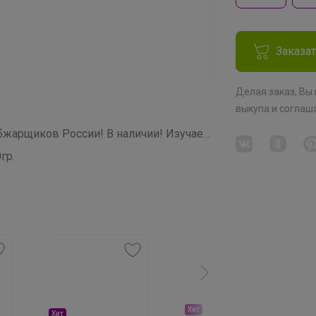
Заказа
Делая заказ, Вы
выкупа
и соглаш
СП266 Звездная кофемания от ТОП обжарщиков России! В наличии! Изучаем и Пробуем всю кофейную географию! 20 призов на пробу среди участников закупки!
гр.
Хит
Хит