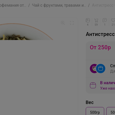
фемания от...
Чай с фруктами, травами и...
Антистресс 
4
59
1
21
Антистресс
От 250
р
Сп
Дл
В налич
Уже нах
Вес
500гр
50