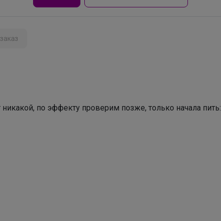
школьная классика, которая всегда выглядит
безупречно
заказ
 никакой, по эффекту проверим позже, только начала пить: