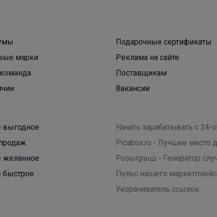
умы
Подарочные сертификаты
Леныра
вые марки
Реклама на сайте
команда
Поставщикам
TYAGI Полуботинки для девочек, легкие,
ичии
Вакансии
дышащие - идеальный вариант на сменку
 выгодное
Начать зарабатывать с 24-o
продаж
Picabox.ru - Лучшее место
 желанное
Розыгрыш - Генератор слу
 быстрое
Пульс нашего маркетплейс
Укорачиватель ссылок