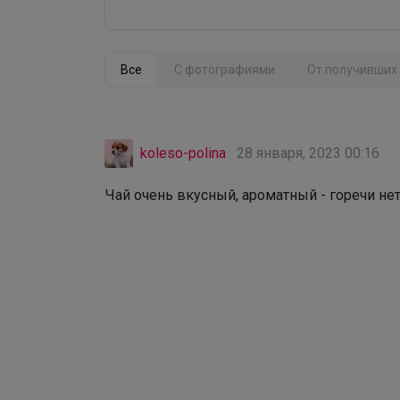
Все
С фотографиями
От получивших 
koleso-polina
28 января, 2023 00:16
Чай очень вкусный, ароматный - горечи нет