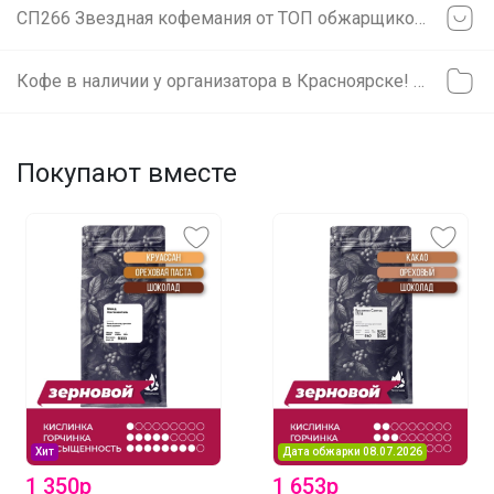
СП266 Звездная кофемания от ТОП обжарщиков России! В наличии! Изучаем и Пробуем всю кофейную географию! 20 призов на пробу среди участников закупки!
Кофе в наличии у организатора в Красноярске! Без ожидания! Если в заказе позиция из этого каталога она выдается сразу! Если нужно заказ отправить вместе с позициями под заказ - напишите комментарий к заказу "отправить все вместе"
Покупают вместе
Хит
Дата обжарки 08.07.2026
1 350р
1 653р