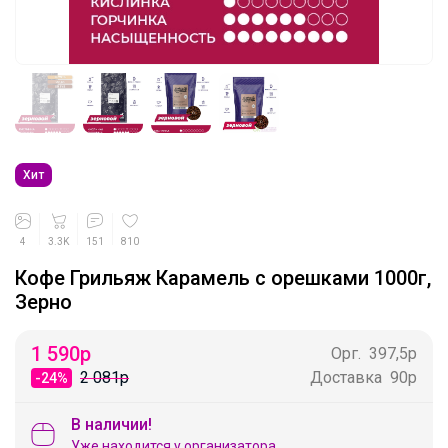
Хит
4
3.3K
151
810
Кофе Грильяж Карамель с орешками 1000г,
Зерно
1 590
р
Орг.
397,5р
2 081р
Доставка
90р
-24%
В наличии!
Уже находится у организатора