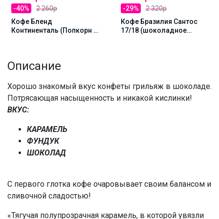
-40%
2 260р
-29%
2 320р
Кофе Бленд
Кофе Бразилия Сантос
Континенталь (Попкорн с
17/18 (шоколадное
карамелью) 1000г, Зерно
парфе с ореховым
кремом) 1000г, Зерно
Описание
Хорошо знакомый вкус конфеты грильяж в шоколаде.
Потрясающая насыщенность и никакой кислинки!
ВКУС:
КАРАМЕЛЬ
ФУНДУК
ШОКОЛАД
С первого глотка кофе очаровывает своим балансом и
сливочной сладостью!
«Тягучая полупрозрачная карамель, в которой увязли