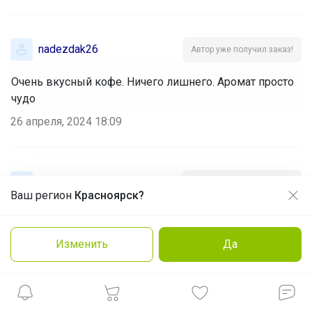
nadezdak26
Автор уже получил заказ!
Очень вкусный кофе. Ничего лишнего. Аромат просто
чудо
26 апреля, 2024 18:09
Tata82
Автор уже получил заказ!
Ваш регион
Красноярск?
Продолжая использовать этот сайт и нажимая кнопку
«Принять», вы даёте согласие на обработку файлов
Кофе вкусное. СПАСИБО за оперативность🤝
cookie
19 апреля, 2024 14:48
Изменить
Да
Заказать
Подробнее
Принять
Липушка
Автор уже получил заказ!