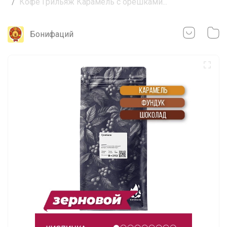
Кофе Грильяж Карамель с орешками...
Бонифаций