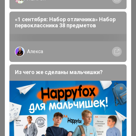
«1 сентября: Набор отличника» Набор
первоклассника 38 предметов
Алекса
Из чего же сделаны мальчишки?
Хит
510р
475р
Кофе Кот Бразилио 250г,
Кофе Грильяж карамель
Зерно
с орешками 250г, Зерно
Описание
Самая темная наша обжарка.