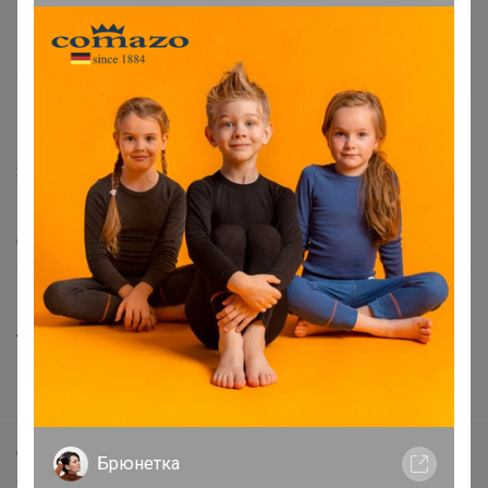
Поставщикам
Вакансии
support@24-ok.ru
Написать в поддержку
Защита покупателя
Помощь
О нас
Все предложения
Анонсы
Новости
Поддержка альпак
Самое выгодное
Брюнетка