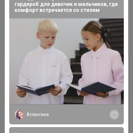
гардероб для девочек и мальчиков, где
комфорт встречается со стилем
Чтобы написать комментарий необходимо
авторизоваться на сайте!
Это займет меньше минуты
Войти
Зарегистрироваться
Утро_С_Кофе
Автор уже получил заказ!
Атлантика
Еще одна пачка была в подарок.
Цитата: жене кофе больше понравился. Я скажу так 
"Если объявят сухой закон, я перейду на этот кофе. 