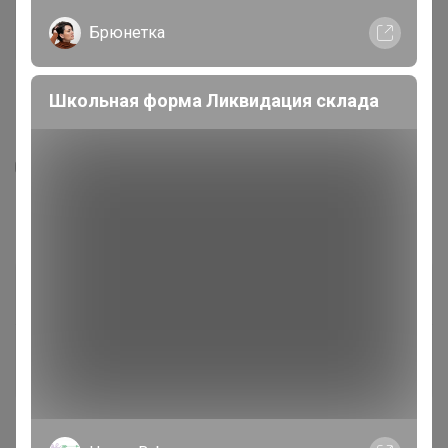
Брюнетка
Школьная форма Ликвидация склада
2
192
7
76
Кофе Сухой Закон 250г, Зерно
550
р
Орг.
121р
Доставка
27р
Доставка ~ 14 дней с момента включения в
счет
После 23 августа 2026 г.
Помол