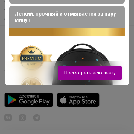
Хиты продаж
Самое желанное
Легкий, прочный и отмывается за пару
Самое быстрое
минут
Начать зарабатывать с 24-ok
Picabox.ru - Лучшее место для ваших изображений
Розыгрыш - Генератор случайных чисел
Пульс нашего маркетплейса
Укорачиватель ссылок
Посмотреть всю ленту