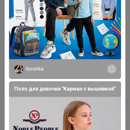
В+
Эспрессо темнее среднего (выгрузка 214,5 0 С)
Сочетание оттенков темной карамели и сливочного
круассана с шоколадной начинкой. Высокая сладость и
хорошая насыщенность
Кислинка ⚫⚫⚪⚪⚪⚪⚪⚪⚪⚪
Горчинка ⚫⚫⚫⚫⚫⚫⚪⚪⚪⚪
Насыщенность ⚫⚫⚫⚫⚫⚫⚫⚫⚫⚪
Bonditka
Первое, на что обращаешь внимание, когда пьешь
Поло для девочки "Карман с вышивкой"
этот кофе — плотное, обволакивающее и бархатистое
тело. Здесь много шоколада и карамели, которая
больше даже напоминает жженый сахар.
Свойственная сухой обработке сладость здесь
ощущается сполна, а по мере остывания она лишь
усиливается.