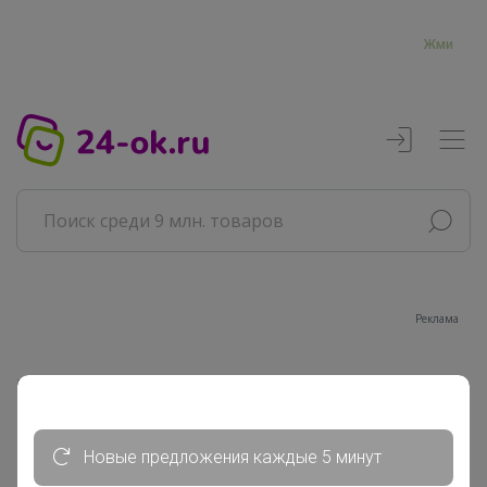
Жми
Реклама
Главная
Бонифаций
СП266 Звездная кофемания от...
Новые предложения каждые 5 минут
Кофе упаковка 250г - Перепробуй...