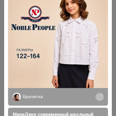
так почему бы не сделать на его основании смесь в
классической обжарке?.. Кофейная Азия, к слову,
передовая — половина всех Q-грейдеров находится в
Южной Корее.
Сам я веду трезвый образ жизни и активно его
пропагандирую, поэтому получившаяся
двусмысленность названия мне крайне приглянулась.
Состав:
Эфиопия Сидамо 4 Премиум, Бразилия Сантос
17/18, Гватемала Фэнси
Комментарии
7
Брюнетка
МиниДино современный школьный