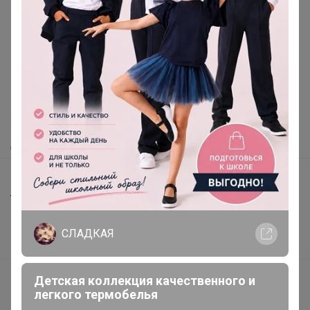
Реклама
Как здесь все устроено?
Как сделать заказ?
Как получить?
Доставка
Шоурумы
Торговые марки
Наша команда
СЛАДКАЯ
В наличии
Подарочные сертификаты
Детская коллекция качественного и
легкого термобелья
Реклама на сайте