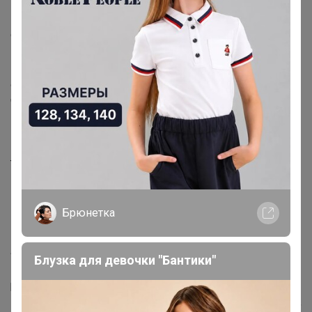
Доминанта вкусового профиля — круассан на
сливочном масле и горький шоколад. Когда кофе уже
комнатной температуры — ощущается приятная, мягкая
кислинка какао. Затем едва заметно проступают
оттенки темной кураги, сушеного красного яблока и
черного изюма, а шоколад начинает восприниматься
как молочный.
Очень продолжительное послевкусие и высокое
тело.
Сухой Закон
Брюнетка
Вдохновение для этой смеси я черпал в основной
кофейной тенденции последних десятилетий —
активном использовании кофе сухой обработки с ярко
Блузка для девочки "Бантики"
выраженным фруктовым оттенком. Если
рассматривать кофе светлой обжарки под фильтр, то в
России и странах Азии сухой кофе особенно популярен,