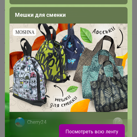
Анонсы
Мешки для сменки
Новости
Поддержка альпак
Самое выгодное
Хиты продаж
Самое желанное
Самое быстрое
Начать зарабатывать с 24-ok
Picabox.ru - Лучшее место для ваших изображений
Розыгрыш - Генератор случайных чисел
Пульс нашего маркетплейса
Cherry24
Укорачиватель ссылок
Посмотреть всю ленту