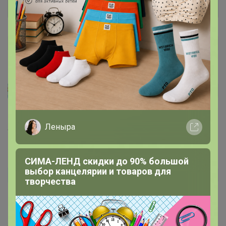
OlgaЕгова
Автор уже получил заказ!
Насыщенный, аромат бомбический!
Леныра
9 апреля, 2023 21:20
СИМА-ЛЕНД скидки до 90% большой
выбор канцелярии и товаров для
JS
Автор уже получил заказ!
творчества
Отличный кофе. Выпила упаковку - глазом не моргнув.
Для капучино - само то!