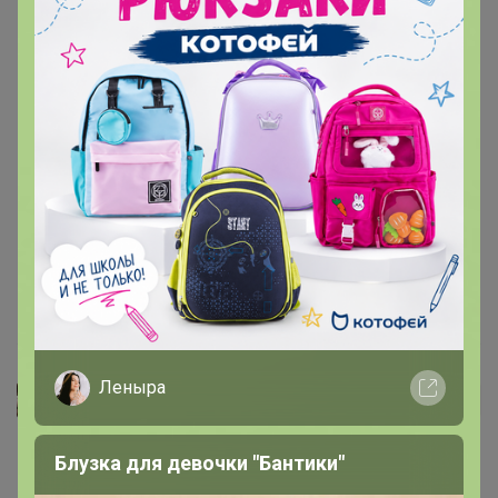
минерализацией 100 мг/л использовать. Другой
способ заваривания попробовать. И если кружка или
френч пресс - сколько времени на заварку и через
какое время начинаете пить? Кофе на горячий и на
остывание имеет разный вкус ) Я только недавно у
них был на производстве, там столько тонкостей - и
мне их наглядно показали. А вообще очень интересно,
что такой привкус у вас получился. Это не хорошо и не
плохо, это интересно! Кому то ведь и понравится! ) Я
бы попробовал кофе со вкусом семечек. 😉
12 декабря, 2020 11:33
Леныра
Volkaab
Автор уже получил заказ!
Не понравился кофе совсем, вкус пережаренных
Блузка для девочки "Бантики"
семечек,2а раза пробовала и все,стала использовать