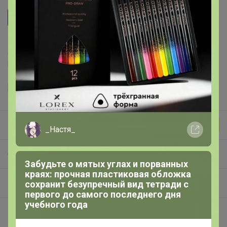
Мелкий
Средний
Делая заказ, Вы подтверждаете что ознакомлены с
регламентом выкупа
и соглашаетесь с
договором оферты
.
Бонифаций
_Настя_
СП266 Звездная кофемания от ТОП обжарщиков России! В наличии! Изучаем и Пробуем всю кофейную географию! 20 призов на пробу среди участников закупки!
Забудьте о мятых углах и порванных
краях: прочная пластиковая обложка
Кофе упаковка 250г - Перепробуй все виды кофе! Изменился дизайн и вес упаковки!!!
сохранит безупречный вид тетради с
первого до самого последнего дня
учебного года
Покупают вместе