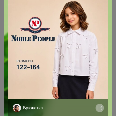
как скраб для тела(
11 декабря, 2020 22:14
Реклама
Как здесь все устроено?
Как сделать заказ?
Как получить?
Доставка
Брюнетка
Шоурумы