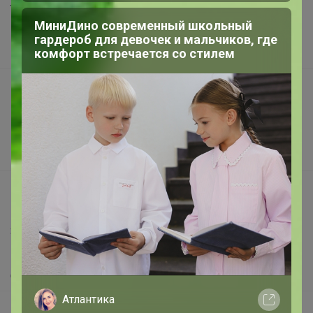
Торговые марки
МиниДино современный школьный
Наша команда
гардероб для девочек и мальчиков, где
комфорт встречается со стилем
В наличии
Подарочные сертификаты
Реклама на сайте
Поставщикам
Вакансии
support@24-ok.ru
Написать в поддержку
Защита покупателя
Помощь
О нас
Атлантика
Все предложения