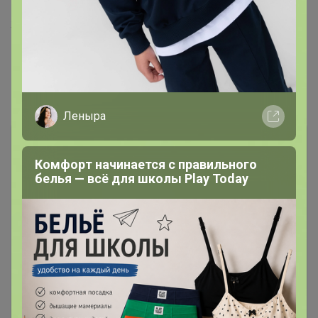
Мантикейра фазенда Исидро Перейра, Бразилия
желтый бурбон Носса-Сеньора-де-Фатима
Вид кофе: смесь
Комментарии
5
Леныра
Комфорт начинается с правильного
белья — всё для школы Play Today
Чтобы написать комментарий необходимо
авторизоваться на сайте!
Это займет меньше минуты
Войти
Зарегистрироваться