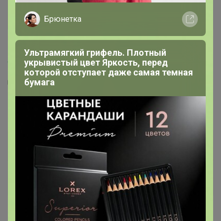
Брюнетка
Ультрамягкий грифель. Плотный
укрывистый цвет Яркость, перед
которой отступает даже самая темная
бумага
2
72
5
40
Кофе Кот Бразилио 250г, Помол
560
р
Орг.
123,2р
Доставка
27р
Доставка ~ 14 дней с момента включения в
счет
После 22 августа 2026 г.
Помол