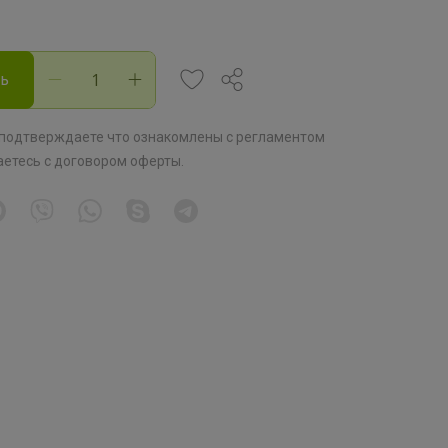
ть
 подтверждаете что ознакомлены с
регламентом
аетесь с
договором оферты
.