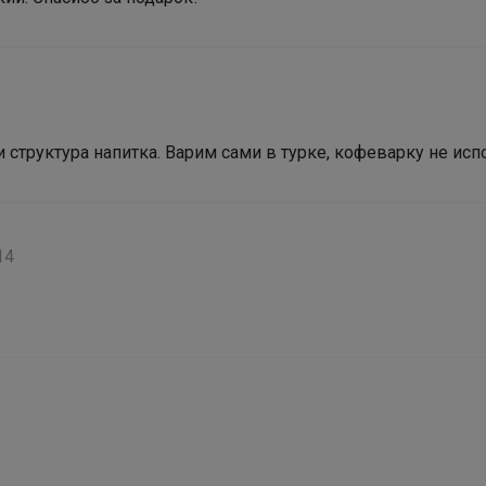
С таким рюкзаком ваша школьница точно не
потеряется в толпе
 структура напитка. Варим сами в турке, кофеварку не исп
14