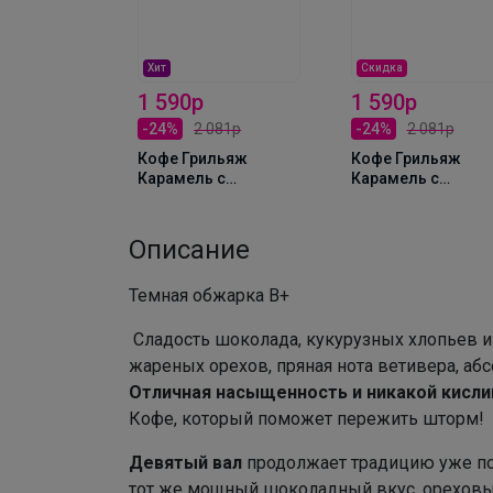
Хит
Скидка
1 590р
1 590р
-24%
2 081р
-24%
2 081р
льяж
 с
Кофе Грильяж
Кофе Грильяж
 250г,
Карамель с
Карамель с
орешками 1000г,
Орешками 1000г,
Зерно
Зерно
Описание
Темная обжарка В+
Сладость шоколада, кукурузных хлопьев и
жареных орехов, пряная нота ветивера, аб
Отличная насыщенность и никакой кисли
Кофе, который поможет пережить шторм!
Девятый вал
продолжает традицию уже п
тот же мощный шоколадный вкус, ореховы