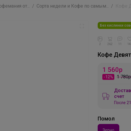
фемания от...
Сорта недели и Кофе по самым...
Кофе Д
Без кислинки со
2
262
11
14
Кофе Девят
1 560
р
1 780р
-12%
Достав
счет
После 21
Помол
Зерно