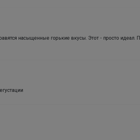
Брюнетка
авятся насыщенные горькие вкусы. Этот - просто идеал. 
Мосье Башмаков. Заключительные выкупы в
связи с закрытием магазина Разбираем остатки
школьной формы и обуви
дегустации