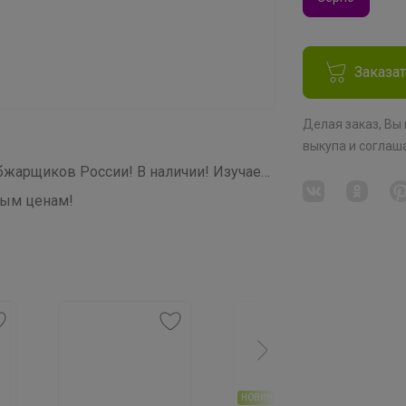
Заказа
Делая заказ, Вы
выкупа
и соглаш
СП266 Звездная кофемания от ТОП обжарщиков России! В наличии! Изучаем и Пробуем всю кофейную географию! 20 призов на пробу среди участников закупки!
ным ценам!
НОВИНКА + ПРОМО