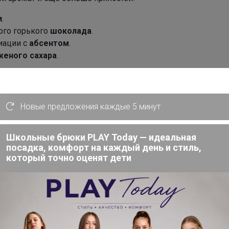
и
.
ого горького
шоколада
.
иации с
абсентом
.
еного сахара
.
ольше.
реный рис
.
молистая нота ветивера.
Новые предложения каждые 5 минут
Школьные брюки PLAY Today — идеальная
посадка, комфорт на каждый день и стиль,
который точно оценят дети