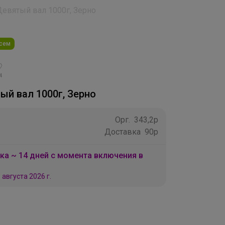
евятый вал 1000г, Зерно
всем
4
ый вал 1000г, Зерно
Орг.
343,2р
Доставка
90р
ка ~ 14 дней с момента включения в
 августа 2026 г.