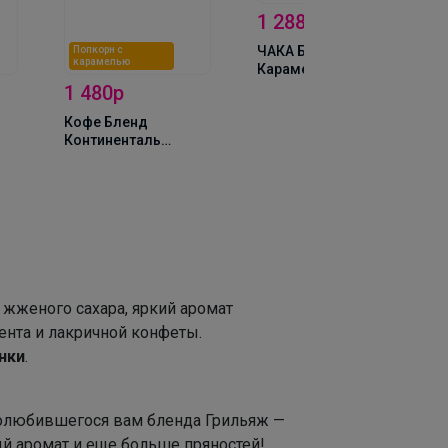
1 288р
ЧАКА БУМ -
Попкорн с
карамелью
Карамельный РАФ
ЧАК-ЧАК 1000гр
1 480р
Кофе Бленд
Континенталь
(Попкорн с
карамелью) 1000г,
Зерно
 жженого сахара, яркий аромат
сента и лакричной конфеты.
нки
.
олюбившегося вам бленда Грильяж —
й аромат и еще больше пряностей!