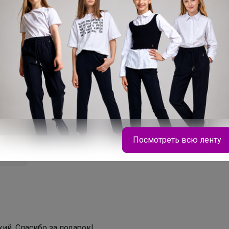
сать комментарий необходимо авторизоватьс
Это займет меньше минуты
Войти
Зарегистрироваться
Посмотреть всю ленту
заказ
Леныра
ий. Спасибо за подарок!