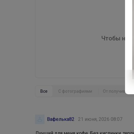
Чтобы напи
Все
С фотографиями
От получивших 
Вафелька82
21 июня, 2026 08:07
Лучший для меня кофе. Без кислинки, терпк