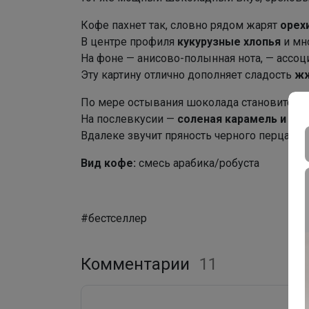
Кофе пахнет так, словно рядом жарят
орех
В центре профиля
кукурузные хлопья
и мн
На фоне — анисово-полынная нота, — ассоц
Эту картину отлично дополняет сладость
жж
По мере остывания шоколада становится б
На послевкусии —
соленая карамель и жа
Вдалеке звучит пряность черного перца и с
Вид кофе:
cмесь арабика/робуста
#бестселлер
Комментарии
11