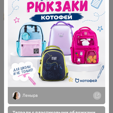
Olga33
Автор уже получил заказ!
Запах шикарный! Кофе в вашей закупке самый
лучший!!! Благодарю!!!
27 ноября, 2024 13:31
инеля
Автор уже получил заказ!
спасибо за подарок! очень вкусная пастила
14 ноября, 2024 20:47
Леныра
minoksana
Автор уже получил заказ!
Тетради с пластиковыми обложками.