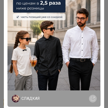
‌Бразилия Можиана -
24-
ok.ru/purchase/603512/lot/264389543
Бразилия Ипанема Дульче
24-
ok.ru/purchase/603512/lot/264389552
‌И пока нет, но когда появится - Куба Туркино, он будет
самый крепкий из всех
‌Все это средняя обжарка, а эти 4 сорта нежные
фруктово-ореховые и шоколадные ноты, и без
кислинки! Сантос 19 полюбился практически всем, кто
его попробовал )
‌Гала:4кА, Спасибо
1 декабря, 2023 12:16
СЛАДКАЯ
Гала:4кА
Автор уже получил заказ!