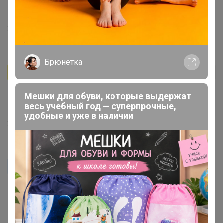
горький, больше сливочный. Буду брать ещё. Выбор
большой. Постоянно чередую👍
22 мая, 2023 13:03
Брюнетка
Бонифаций
Автор уже получил заказ!
Мешки для обуви, которые выдержат
Самая большая акция на любимый кофе! Кофе по
весь учебный год — суперпрочные,
акции из наличия не выдается!
удобные и уже в наличии
22 мая, 2023 12:28
Ани НеЛорак
Получила этот кофе в подарок. Оценила,
действительно ореховый, особенно при остывании. Не
кислый, сильной горечи нет. Готовлю в кофемашине,