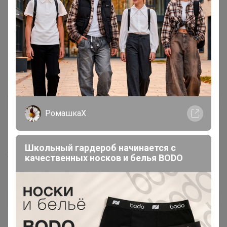
один плюсик. Спасибо за подарочек. Его тоже
попробовала: кофе "Бленд Континенталь" - тоже
плотный, насыщенный. Вкусом слегка похож на
ореховый.
7 мая, 2023 15:28
mirishka
Автор уже получил заказ!
РомашкаХ
Мягкий насыщенный, пробунм разные, но всегда
возвращаемся к этому
Школьный гардероб начинается с
29 апреля, 2023 07:23
качественных носков и белья BODO
Гала59
Автор уже получил заказ!
Один из любимых сортов
Он прекрасен и в турке,