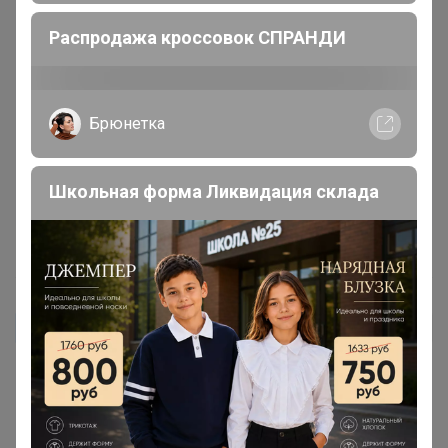
Один из моих фаворитов, очень ладный у него вкус и
Распродажа кроссовок СПРАНДИ
аромат ! Люблю попробовать разные обжарки и
купажи, но все ровно возвращаюсь к этому кофе. Нет
у него ни кислинки ни горчинки , с молоком прекрасен,
как хороший кофе в любимой кофейни.
Брюнетка
Школьная форма Ликвидация склада
19 марта, 2026 11:02
Татьяна Доронина
Автор уже получил заказ!
Наверное стабильность, что ещё можно сказать за
этот кофе. Ни разу данный лот у вас не был каким-то
"ни тем". Просто вкусный кофе, а что ещё нужно...
Этот кофе как входной билет в мир нормального