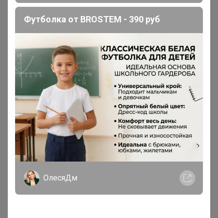
‌Вкусная чашка кофе, это правильная экстракция. Из
одного и того же пакета кофе можно приготовить 5
Футболка от BROSTEM - 390 руб
чашек не похожего друг на друга кофе разными
способами, или даже одним и тем же - изменив любой
параметр экстракции. Разная экстракция = разный
результат. Это не как у чая работает.
В Блоге у Ильи есть статья "Как починить кофе" - там
все самые распространенные ошибки приготовления
и как их можно исправить.
www.torrefacto.ru/blog/how-
to-fix-your-coffee/
‌Еще важно чистить кофемашину, особенно если
автомат. Остатки уже прикипевших, подгоревших
кофейных масел уничтожают вкус кофе добавляя в
ОлесяДм
чашку вкус старой пригаринки. Я после готовки
споласкиваю рожок, и кладу в чашку с водой. Рожок
выглядит чистым, но через пару часов вода в кружке
коричневая как гречишный чай. А когда я промываю