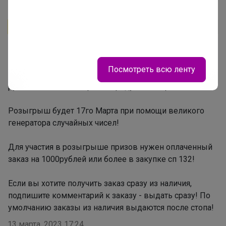
Бонифаций
Автор уже получил заказ!
ГРАНДИОЗНАЯ АКЦИЯ! 30 призов по 250гр кофе для
ГУРМАНОВ в подарочной упаковке! Это очень
Посмотреть всю ленту
дорогой и крутой кофе! Общий приз 15 тысяч
рублей!!!!! Стоп вечером в среду 15го марта!!!!
‌Розыгрыш будет 17го Марта при помощи великого
генератора случайных чисел!
Для участия в розыгрыше призов нужен оплаченный
заказ на 1000рублей или более в закупке сп 132!
Если вы хотите получить заказ сразу из наличия,
подпишите комментарий к заказу - выдать сразу! По
умолчанию заказы из наличия выдаются после стопа!
13 марта, 2023 17:24