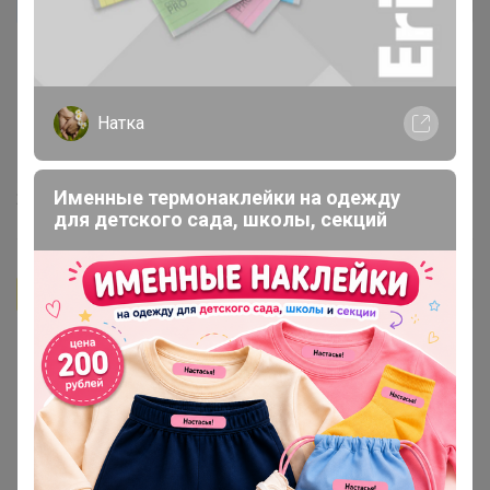
GVB
Автор уже получил заказ!
Постоянно покупаю кофе только в этой закупке.
Очень вкусный кофе!
Бонифаций
,
спасибо за
безукоризненную работу! Вы лучший ОРГ! Отдельное
Натка
спасибо за подарок и другие ништячки в Ваших
закупках!
Именные термонаклейки на одежду
22 февраля, 2024 16:07
для детского сада, школы, секций
Бонифаций
Автор уже получил заказ!
К празднику тепла, весны и любви, а также в честь
прекрасных женщин, хочу порадовать каждого
участника!