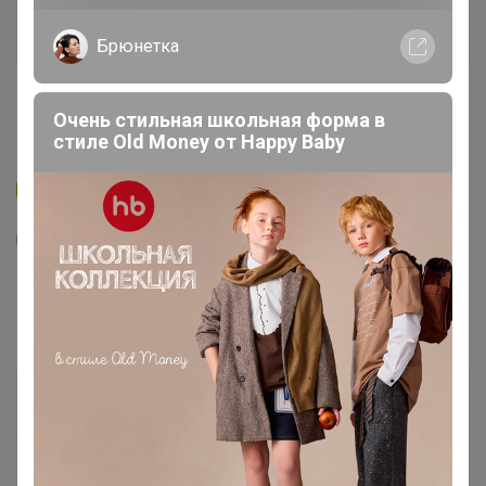
Брюнетка
Очень стильная школьная форма в
стиле Old Money от Нappy Вaby
Дата обжарки 08.07.2026
2
3.3K
150
773
Кофе Бразилия Сантос 17/18 (шоколадное
парфе с ореховым кремом) 1000г, Зерно
1 653
р
Орг.
413,25р
2 320р
Доставка
90р
-29%
В наличии!
Уже находится у организатора