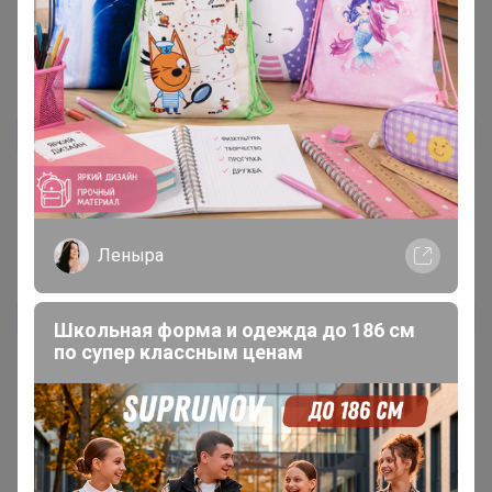
получился очень вкусный каппучино
14 мая, 2023 12:17
ЛеночкаЕленочка
Автор уже получил заказ!
Спасибо за презент на дегустацию)
10 мая, 2023 16:52
Леныра
Нэлля-Александровна
Автор уже получил заказ!
Школьная форма и одежда до 186 см
по супер классным ценам
Кофе готовлю в турке,может поэтому нет полного
раскрытия вкуса, только в самом конце,когда кофе в
кружке остывает,начинает ощущаться ореховое
послевкусие.Чувствуется плотность,что само по себе
+. Без горчинки - это на любителя. Так что ставлю ещё