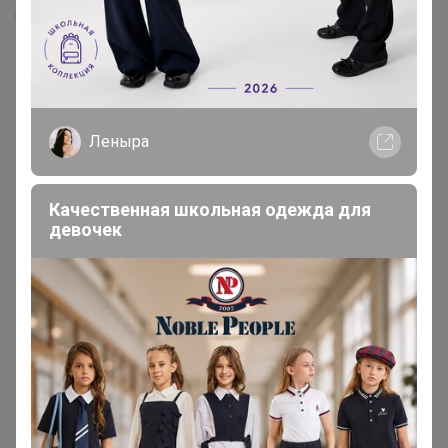
СП266 Звездная кофемания от ТОП обжарщиков России! В наличии! Изучаем и Пробуем всю кофейную географию! 20 призов на пробу среди участников закупки!
Кофе в наличии у организатора в Красноярске! Без ожидания! Если в заказе позиция из этого каталога она выдается сразу! Если нужно заказ отправить вместе с позициями под заказ - напишите комментарий к заказу "отправить все вместе"
Леныра
Покупают вместе
Качественная школьная одежда для
девочек
Хит
Скидка
1 590р
1 580р