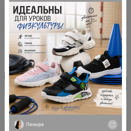
Обработка: сухая
Спецификация: Бразилия Сантос скрин 17/18 NY2 файн
кап
Оценка SCA: 82,50
Артикул
007
Фотографии покупателей
21
Комментарии
150
Леныра