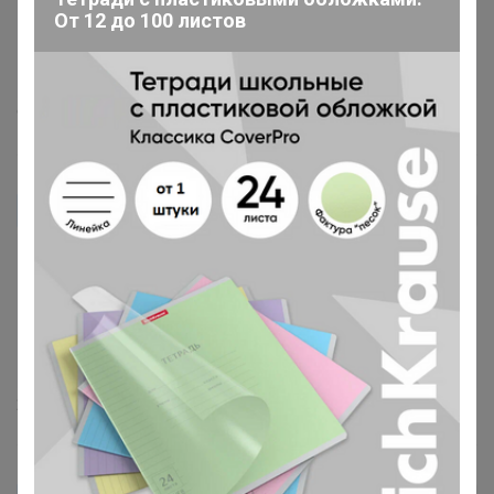
От 12 до 100 листов
Спасибо Организатору! Кофе понравился весь (7
разных взяли) и отдельное спасибо за подарок! Зефир
очень вкусный (с кофе!).
9 мая, 2024 10:29
Ольга112
Автор уже получил заказ!
Негорький, зерно непережаренное
29 марта, 2024 16:32