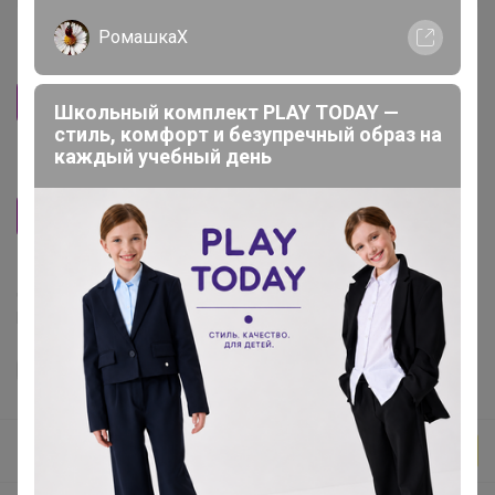
РомашкаХ
Отправка заказа
Ближайший развоз
Отправить весь заказ вместе
Школьный комплект PLAY TODAY —
стиль, комфорт и безупречный образ на
каждый учебный день
Помол
Зерно
Делая заказ, Вы подтверждаете что ознакомлены с
регламентом выкупа
и соглашаетесь с
договором оферты
.
Бонифаций