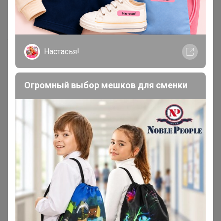
В каждый заказ мы положим праздничную открытку,
на которой вы сможете оставить свои теплые
поздравления - небольшой штрих, делающий момент
теплым и особенным.
Настасья!
Огромный выбор мешков для сменки
А это еще не все! При заказе на сумму от 1200 рублей
вы получите в подарок чай, чтобы сделать ваше
время еще более уютным.
А при заказе от 3500 рублей вас ожидает - фирменная
пачка кофе весом 150г или два пакетика по 100г для
кофейной дегустации