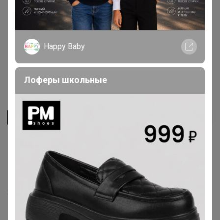
кофе, начало начал, так сказать, особенно после
всякой горелой горькой мерзости и едкой кислоты,
что обычно продают в магазинах. С другой стороны,
Happy Baby
как начинала когда-то с такого кофе, так до сих пор
высоко котирую. Благодарю.
18 марта, 2026 14:43
Лоферы школьные
Tagirja
Автор уже получил заказ!
Дымящий кофе накрывает своим бархатным
покрывалом шоколада, с шифоновым шлейфом
орехов. А завершающим аккордом-легкая кислинка,
едва уловимая и чувственная. Потрясающий вкус!
29 марта, 2025 17:48