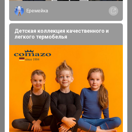
Nathaly
Автор уже получил заказ!
Еремейка
Спасибо большое за подарок! Как попробую кофе,
напишу отзыв)
Детская коллекция качественного и
легкого термобелья
26 июня, 2023 10:03
оляска
Автор уже получил заказ!
Огромное спасибо за подарок!
1 июня, 2023 03:15
Galinkamalinka
Автор уже получил заказ!
Кофе очень вкусный. Для меня как шоколад, но не