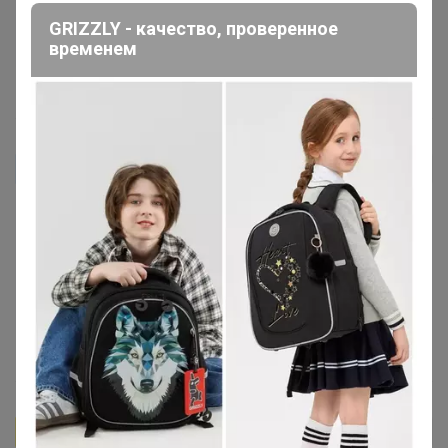
Отличный кофе и спасибо огромное за презент, очень
GRIZZLY - качество, проверенное
временем
приятно!
7 ноября, 2023 15:55
Бобритта
Автор уже получил заказ!
Кофе пьем на работе, тесным кругом любителей.
Пробовали разные сорта- этот понравился больше
всех. Спасибо за подарок ) В подарок получили
бразилия сантос 17/18- тоже понравился, он показался
более "горьким", что ли, как горький шоколад.
19 октября, 2023 14:04
Бонифаций
Автор уже получил заказ!