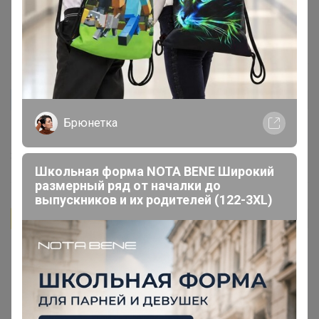
7 февраля, 2024 14:16
rustamova.nata
Автор уже получил заказ!
Брюнетка
Спасибо за подарочки!
30 декабря, 2023 14:10
Школьная форма NOTA BENE Широкий
размерный ряд от началки до
выпускников и их родителей (122-3XL)
Бонифаций
Автор уже получил заказ!
Бобритта
, Здравсвуйте! Спасибо за отзыв, сантос
17/18 шоколаднее за счет более темной обжарки.
Если вам понравился Сантос 19, то попробуйте еще