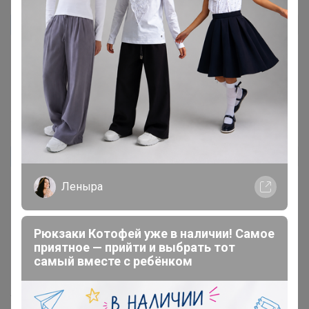
ofelandra
Автор уже получил заказ!
Спасибо большое за подарок!!! Очень приятно 🤗
А кофе как всегда восхитительный ☕
5 декабря, 2024 16:51
ТамараК
Автор уже получил заказ!
Леныра
Как всегда вкусный. Кстати изменилась упаковка.
Красивая
Рюкзаки Котофей уже в наличии! Самое
приятное — прийти и выбрать тот
самый вместе с ребёнком
4 декабря, 2024 19:32