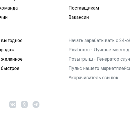
команда
Поставщикам
ичии
Вакансии
 выгодное
Начать зарабатывать с 24-o
продаж
Picabox.ru - Лучшее место
 желанное
Розыгрыш - Генератор слу
 быстрое
Пульс нашего маркетплейс
Укорачиватель ссылок
6