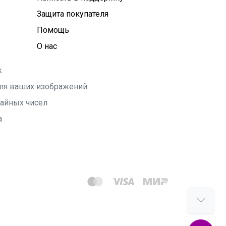
Защита покупателя
Помощь
О нас
k
 для ваших изображений
чайных чисел
а