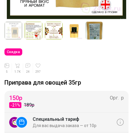
Скидка
5
1.7K
24
297
Приправа для овощей 35гр
150
р
Орг.
р
189р
-21%
Специальный тариф
Для вас выдача заказа — от 10р