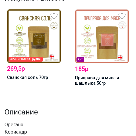
ОРИГИНАЛ из Грузии!
Хит
269,5р
185р
Сванская соль 70гр
Приправа для мяса и
шашлыка 50гр
Описание
Орегано
Кориандр