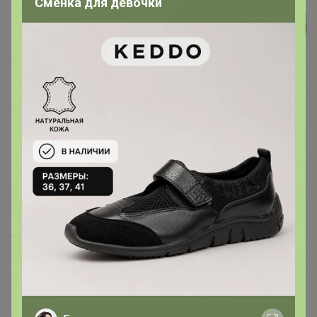
Сменка для девочки
Селена
СП431 F5 JEANS - ДЖИНСЫ, футболки ✅ СКИДКА 20% на футболки, поло и шорты
Джинсы женские
Описание
Женские джинсы с пятью карманами. Посадка Regular
fit (полуоблегающие по бедру), средняя высота талии
спереди и умеренно-высокая сзади, прямые по длине.
Для улучшения посадки сделан подкройной пояс из 2-
х частей. На часовом кармане вышивка. Застежка на
молнии. Выполнены из слабоэластичной ткани denim
comfort stretch, цвет ткани Black/Black (лицевая и
изнаночная стороны ткани
черные). Основной оттенок ткани после стирки