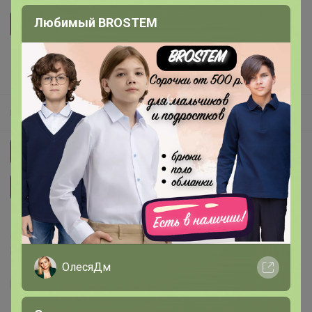
Любимый BROSTEM
F`FIVE
Размер
5 участников считают, что
размер — соответствует
.
Размерная сетка
25
26
27
28
29
30
31
32
33
34
36
Делая заказ, Вы подтверждаете что ознакомлены с
регламентом выкупа
и соглашаетесь с
договором оферты
.
ОлесяДм