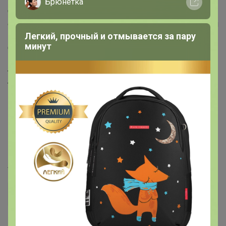
Брюнетка
черно-серый.Темная стирка с со
слабовыраженными потёртостями и "усами" спереди и
Легкий, прочный и отмывается за пару
потёртостями сзади. Рекомендации по уходу * * * * *
минут
Стирать в стиральной машине при температуре 30° Не
использовать отбеливатель Ручная стирка при
температуре 30° Гладить при минимальной
температуре Химчистка недопустима
Цвет: стирка темная Состав: 99%Хлопок, 1%Эластан
Материал: Black denim 006 str. Вес материала: 12.7 Фит:
Regular fit Талия спереди: средняя Талия сзади: высокая
Ширина колена: 22см Ширина низа: 22см ID: 246010
Артикул
19782 (246010)
Дополнительная информация