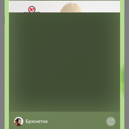
Джинсы женские F`FIVE 19782
Селена
Брюнетка