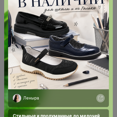
Шоурумы
Торговые марки
Наша команда
В наличии
Подарочные сертификаты
Реклама на сайте
Поставщикам
Вакансии
support@24-ok.ru
Написать в поддержку
Леныра
Защита покупателя
Помощь
О нас
Стильные и продуманные до мелочей