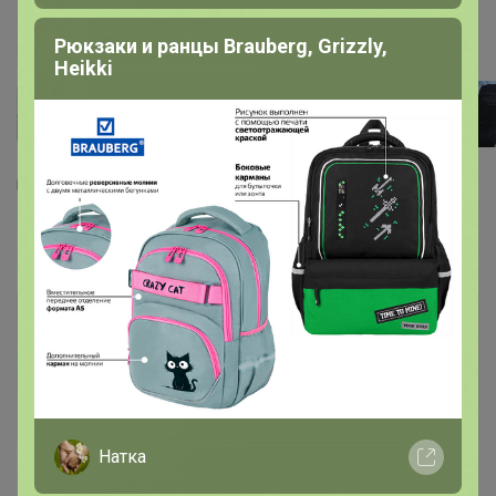
Рюкзаки и ранцы Brauberg, Grizzly,
Heikki
21
8
3
71
Джинсы женские F`FIVE 19782
1 719
р
Орг.
378,18р
Доставка
70р
Доставка ~ 14 дней с момента включения в
счет
После 20 августа 2026 г.
Натка
Бренд