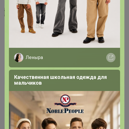
Селена
Гала1008
, если талия узкая, то 34 размер сядет плотно, 
если стандартный по ГОСТ, то на 52 подойдет 36
17 мая, 2026 20:05
Леныра
Качественная школьная одежда для
Гала1008
Автор уже получил заказ!
мальчиков
На 52 размер какой лучше сядет 34 или 36?
17 мая, 2026 12:53