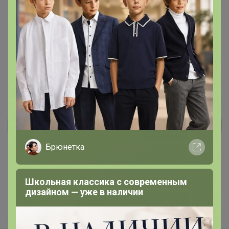
Windrose
Автор уже получил заказ!
Классные! Соответствуют заявленным параметрам.
18 апреля, 2026 22:58
Реклама
Брюнетка
Как здесь все устроено?
Школьная классика с современным
Как сделать заказ?
дизайном — уже в наличии
Как получить?
Доставка