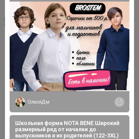
Шорты женские F`FIVE 18420...
Селена
ОлесяДм
Школьная форма NOTA BENE Широкий
размерный ряд от началки до
выпускников и их родителей (122-3XL)