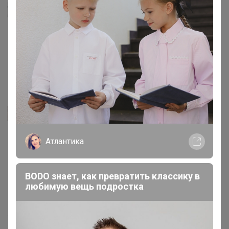
Селена
Elenka_89
,
Носи с удовольствием!
5 июля, 2025 16:25
Elenka_89
Классные! Отлично тянутся, очень комфортно в них
Атлантика
сидеть 👍 размер 26 на рост 158, ОТ 65, ОБ 92
BODO знает, как превратить классику в
любимую вещь подростка
4 июля, 2025 18:39