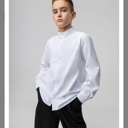
Селена
nezabudka8808
, Наталья, спасибо за чудесный отзыв!
Рада, что остались довольны!
‌Пожалуйста, напишите какой размер вы приобрели и
ОБ
23 июня, 2025 23:30
nezabudka8808
Автор уже получил заказ!
В размер. Мне нравится, что высокая посадка. Джинса
не облегчённая.