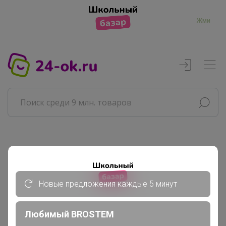
Жми
Реклама
Главная
Новые предложения каждые 5 минут
Селена
СП432 F5 JEANS - ДЖИНСЫ, футболки...
Любимый BROSTEM
Шорты женские