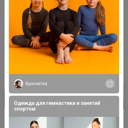
Цвет: стирка средняя Состав: 98%Хлопок, 2%Эластан
Материал: Blue denim 005 str. Вес материала: 11.3 Фит:
Comfort fit Талия спереди: высокая Талия сзади:
высокая Ширина низа: 32см ID: 143542
Артикул
18420 (143542)
Дополнительная информация
Фотографии покупателей
6
Брюнетка
Одежда для гимнастики и занятий
спортом
Комментарии
4