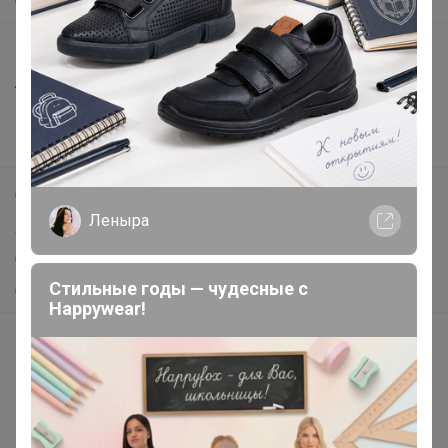
О нас
Все предложения
Анонсы
Новости
Поддержка альпак
Самое выгодное
Леныра
Хиты продаж
Самое желанное
Стильные годы — чудесные с
Самое быстрое
Happywear!
Начать зарабатывать с 24-ok
Picabox.ru - Лучшее место для ваших изображений
Розыгрыш - Генератор случайных чисел
Пульс нашего маркетплейса