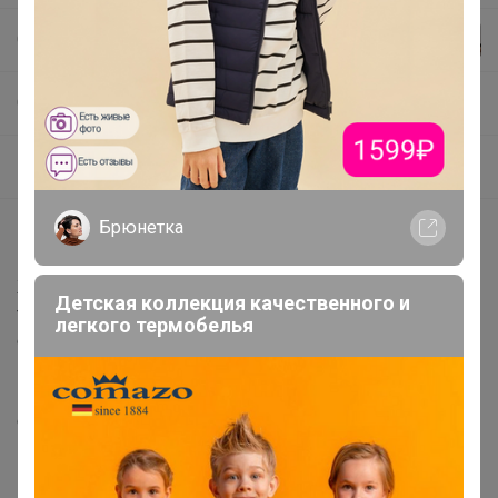
Селена
СП432 F5 JEANS - ДЖИНСЫ, футболки ✅ СКИДКА 20% на футболки, поло и шорты
Шорты женские
Брюнетка
Описание
Женские шорты с пятью карманами. Посадка Comfort
Детская коллекция качественного и
fit (свободные по бедру), высокая талия спереди и
легкого термобелья
сзади. Для улучшения посадки сзади сделаны две
вытачки. Застежка на молнии. Низ шорт подогнут
изнаночной стороной ткани " на лицо". Выполнены из
слабоэластичной ткани denim comfort
stretch. Классическая средняя машинная стирка с
камнями (stone wash).