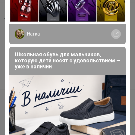
Шоурумы
Торговые марки
Наша команда
Натка
В наличии
Школьная обувь для мальчиков,
Подарочные сертификаты
которую дети носят с удовольствием —
Реклама на сайте
уже в наличии
Поставщикам
Вакансии
support@24-ok.ru
Написать в поддержку
Защита покупателя
Помощь