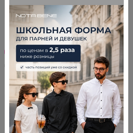
Скидка
9
11
4
73
Шорты женские F`FIVE 18420 (143542)
1 192
р
Орг.
262,24р
1 500р
Доставка
45р
-21%
Доставка ~ 14 дней с момента включения в
счет
После 25 августа 2026 г.