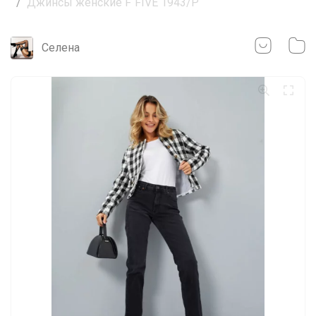
Джинсы женские F`FIVE 1943/P
Селена