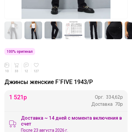
100% оригинал
10
33
12
127
Джинсы женские F`FIVE 1943/P
1 521
р
Орг.
334,62р
Доставка
70р
Доставка ~ 14 дней с момента включения в
счет
После 23 августа 2026 г.