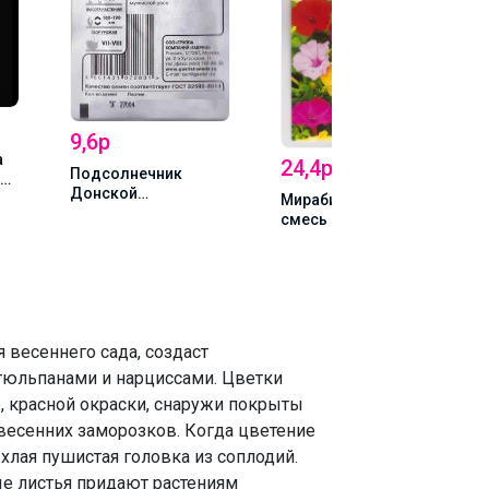
9,6р
а
24,4р
Подсолнечник
Донской
Мирабилис Матис
крупноплодный
смесь
 весеннего сада, создаст
тюльпанами и нарциссами. Цветки
, красной окраски, снаружи покрыты
весенних заморозков. Когда цветение
хлая пушистая головка из соплодий.
е листья придают растениям