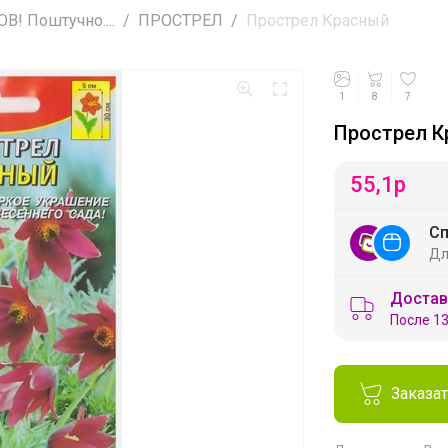
! Поштучно....
ПРОСТРЕЛ
Прострел Красный
1
8
7
Прострел К
55,1
р
Сп
Дл
Достав
После 13
Заказа