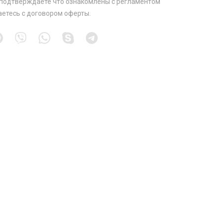
 подтверждаете что ознакомлены с
регламентом
аетесь с
договором оферты
.