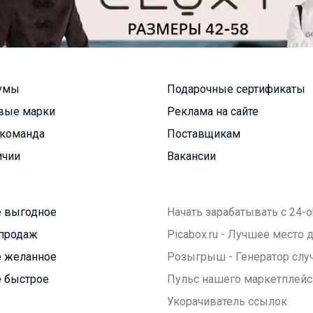
умы
Подарочные сертификаты
вые марки
Реклама на сайте
команда
Поставщикам
ичии
Вакансии
 выгодное
Начать зарабатывать с 24-o
продаж
Picabox.ru - Лучшее место
 желанное
Розыгрыш - Генератор слу
 быстрое
Пульс нашего маркетплейс
Укорачиватель ссылок