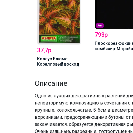
Хит
793р
Плоскорез Фокин
комбинир-М тройн
37,7р
заточ с черенком
с Матис
Колеус Блюме
Коралловый восход
Описание
Одно из лучших декоративных растений для
неповторимую композицию в сочетании с 
крупные, колокольчатые, 5-6см в диаметре
ворсинками, предохраняющими бутоны от 
заканчивается, образуется декоративная ры
Очень изящные, разрезные, густоопушенны