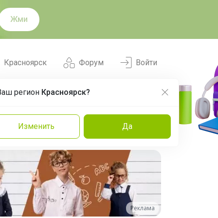
Жми
Красноярск
Форум
Войти
Ваш регион
Красноярск?
Нравится
Заказы
Изменить
Да
и
Команда
Торговые марки
Эксперты
Реклама