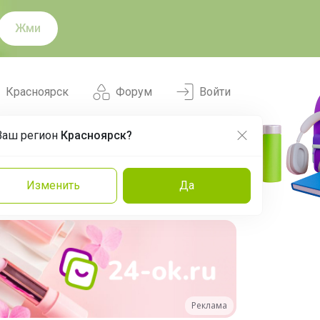
Жми
Красноярск
Форум
Войти
Ваш регион
Красноярск?
Нравится
Заказы
Изменить
Да
и
Команда
Торговые марки
Эксперты
Реклама