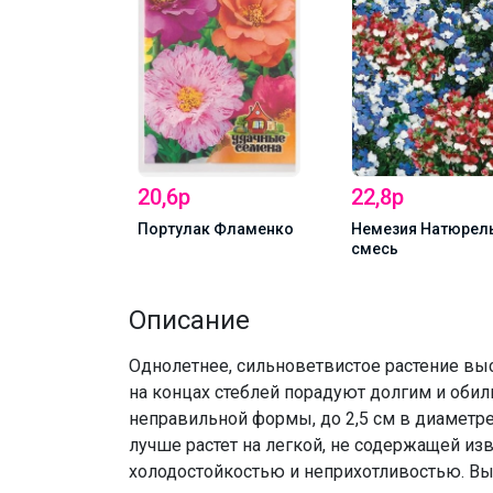
иантемум
20,6р
22,8р
Портулак Фламенко
Немезия Натюрел
смесь
Описание
Однолетнее, сильноветвистое растение вы
на концах стеблей порадуют долгим и оби
неправильной формы, до 2,5 см в диаметре
лучше растет на легкой, не содержащей изв
холодостойкостью и неприхотливостью. В