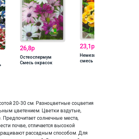
23,1р
26,8р
Немезия Карнавал
Остеоспермум
смесь
Смесь окрасок
ь
сотой 20-30 см. Разноцветные соцветия
льным цветением. Цветки вздутые,
. Предпочитает солнечные места,
ести почве, отличается высокой
ыращивают рассадным способом. Для