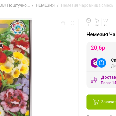
! Поштучно....
НЕМЕЗИЯ
Немезия Чаровница смесь
1
53
20
Немезия Ча
20,6
р
Сп
Дл
Достав
После 14
Заказа