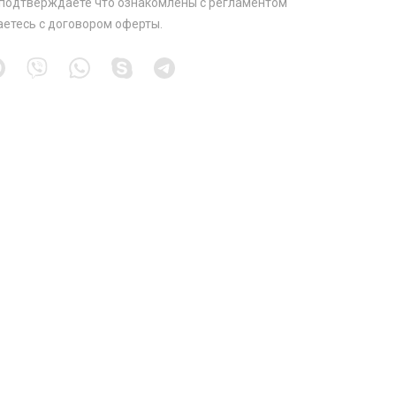
 подтверждаете что ознакомлены с
регламентом
аетесь с
договором оферты
.