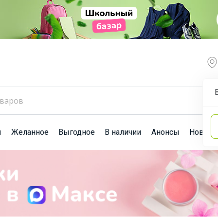
ы
Желанное
Выгодное
В наличии
Анонсы
Новост