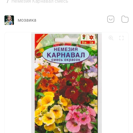
Немезия Карнавал смесь
мозаика