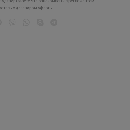
 подтверждаете что ознакомлены с
регламентом
аетесь с
договором оферты
.