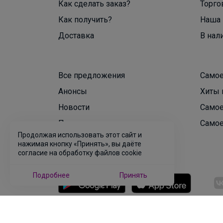
Как сделать заказ?
Торго
Как получить?
Наша 
Доставка
В нал
Все предложения
Самое
Анонсы
Хиты 
Новости
Самое
Поддержка альпак
Самое
Продолжая использовать этот сайт и
нажимая кнопку «Принять», вы даёте
согласие на обработку файлов cookie
Подробнее
Принять
© ООО "Лявита", ОГРН 1122468054070, 2012 - 2026
Политика конфиденциальности