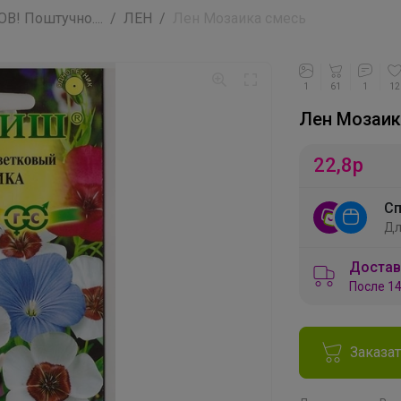
! Поштучно....
ЛЕН
Лен Мозаика смесь
1
61
1
12
Лен Мозаик
22,8
р
Сп
Дл
Достав
После 14
Заказа