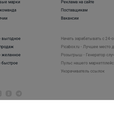
вые марки
Реклама на сайте
команда
Поставщикам
ичии
Вакансии
 выгодное
Начать зарабатывать с 24-o
продаж
Picabox.ru - Лучшее место
 желанное
Розыгрыш - Генератор слу
 быстрое
Пульс нашего маркетплейс
Укорачиватель ссылок
_Настя_