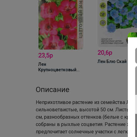
зев смесь
20,6р
23,5р
Лен Блю Скай УС
Лен
Крупноцветковый
Красный
Описание
Неприхотливое растение из семейства Льн
сильноветвистые, высотой 50 см. Листья с
см, разнообразных оттенков (белые с крас
собраны в рыхлые соцветия. Растение холо
предпочитает солнечные участки с легким