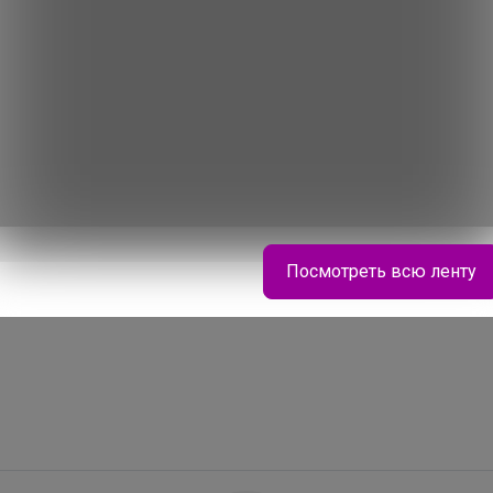
или под зиму. Всходы прореживают на
ния садового участка, наибольший
 Для букетов лен выдергивают с
 и ставят в воду.
Посмотреть всю ленту
Леныра
Школьные рюкзаки Hummingbird и Steiner
Скидки до -40%, готовься к школе с выгодой