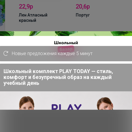
22,9р
20,6р
Новые предложения каждые 5 минут
Лен Атласный
красный
Портулак Фламенко
Школьный комплект PLAY TODAY — стиль,
комфорт и безупречный образ на каждый
учебный день
овые. Стебли прямостоячие, изящные,
идячие, ланцетные. Цветки диаметром 2
ным глазком, голубые, красные)
достойкое, неприхотливое,
и почвами без застоя воды. Размножают