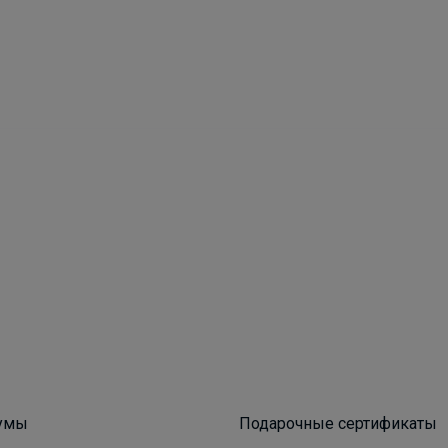
СЛАДКАЯ
ErichKrause. Ручка, которая просто пишет
всегда и везде
умы
Подарочные сертификаты