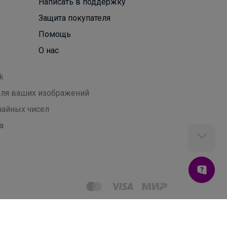
Написать в поддержку
Защита покупателя
Помощь
О нас
k
 для ваших изображений
чайных чисел
а