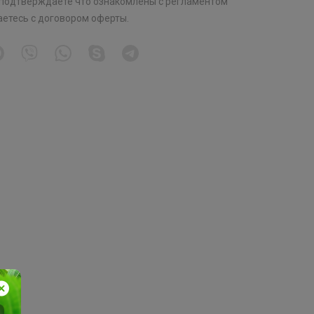
 подтверждаете что ознакомлены с
регламентом
аетесь с
договором оферты
.