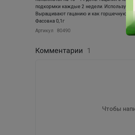
подкормки каждые 2 недели. Используют на
Выращивают гацанию и как горшечную кул
Фасовка 0,1г
Артикул
80490
Комментарии
1
Чтобы напи