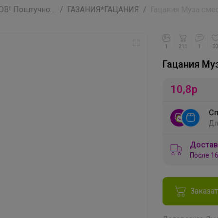
! Поштучно....
ГАЗАНИЯ*ГАЦАНИЯ
Гацания Муза сме
1
211
1
3
Гацания Му
10,8
р
Сп
Дл
Достав
После 16
Заказа