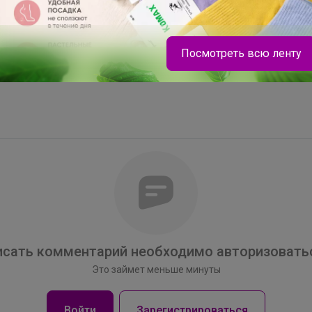
 клумбах, бордюрах, рабатках.
ьтуру.
Посмотреть всю ленту
Эмилия!
сать комментарий необходимо авторизоватьс
Полный комплект для девочки
Это займет меньше минуты
Войти
Зарегистрироваться