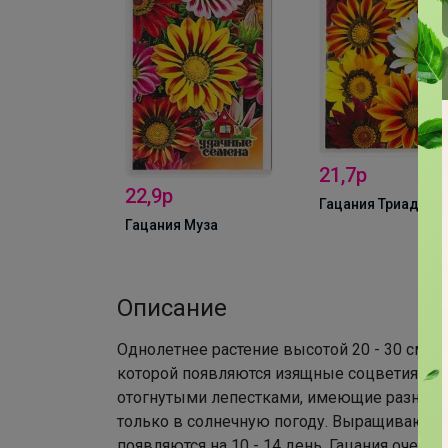
Красавица
21,7р
22,9р
Гацания Триада
Гацания Муза
Описание
Однолетнее растение высотой 20 - 30 см. 
которой появляются изящные соцветия оч
отогнутыми лепестками, имеющие разнооб
только в солнечную погоду. Выращивают 
появляются на 10 - 14 день. Гацания очень