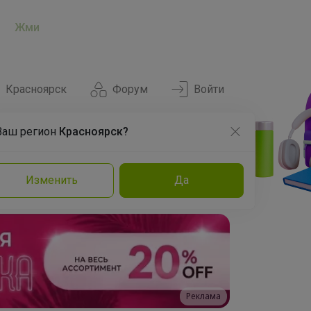
Жми
Красноярск
Форум
Войти
Ваш регион
Красноярск?
Нравится
Заказы
Изменить
Да
и
Команда
Торговые марки
Эксперты
Реклама