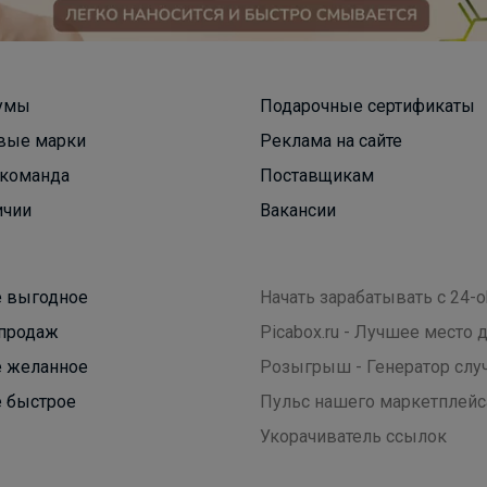
умы
Подарочные сертификаты
вые марки
Реклама на сайте
Брюнетка
команда
Поставщикам
ичии
Вакансии
Кроссовки для девочки на сменку
 выгодное
Начать зарабатывать с 24-o
продаж
Picabox.ru - Лучшее место
 желанное
Розыгрыш - Генератор слу
 быстрое
Пульс нашего маркетплейс
Укорачиватель ссылок