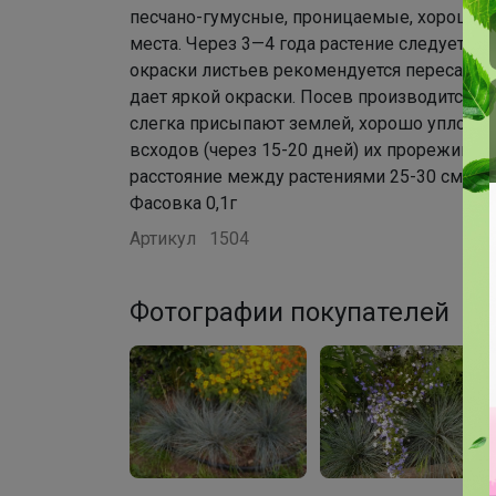
песчано-гумусные, проницаемые, хорошо 
места. Через 3—4 года растение следует ра
окраски листьев рекомендуется пересажива
дает яркой окраски. Посев производится в
слегка присыпают землей, хорошо уплотня
всходов (через 15-20 дней) их прорежива
расстояние между растениями 25-30 см.
Фасовка 0,1г
Артикул
1504
Фотографии покупателей
2