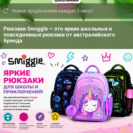
дренированные почвы и солнечные
Новые предложения каждые 5 минут
зделить. Для более интенсивной
ть раз в 2 года. В холодные годы не
 мае, после прогрева почвы. Семена
Рюкзаки Smiggle — это яркие школьные и
ют и поливают. После появления
повседневные рюкзаки от австралийского
бренда
ют или рассаживают, выдерживая