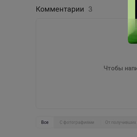
Комментарии
3
Чтобы напи
Все
С фотографиями
От получивших 