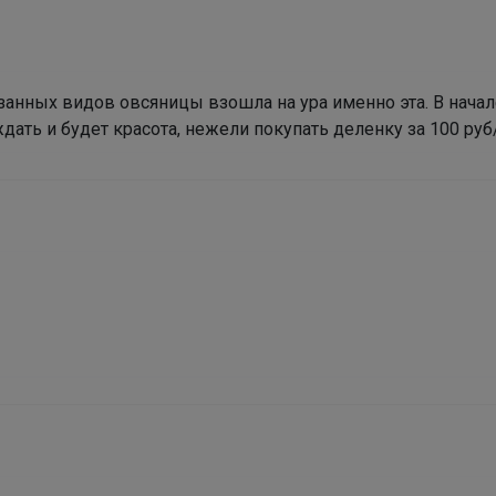
занных видов овсяницы взошла на ура именно эта. В нача
ать и будет красота, нежели покупать деленку за 100 руб
Леныра
Блузка со стразами на воротнике, маленький
штрих понравится юной моднице