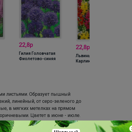
22,8р
22,8р
Гилия Головчатая
Львиный зев
Фиолетово-синяя
Карликовый Смесь
ыми листьями. Образует пышный
зкий, линейный, от серо-зеленого до
ные, в мягких метелках на прямом
коричневыми. Цветет в июне - июле.
е заросли, чтобы ее серебристый цвет
Растение теплолюбивое, предпочитает