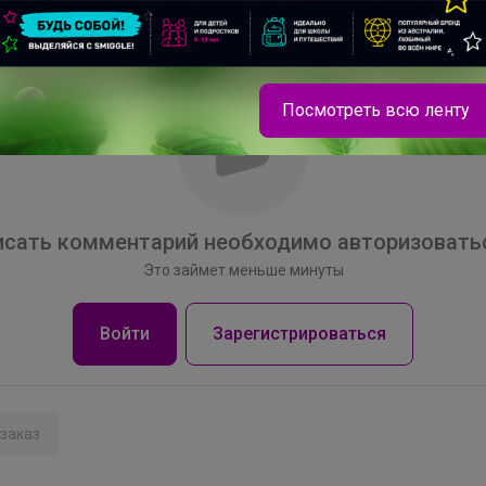
Эмилия!
Посмотреть всю ленту
Базовые школьные водолазки из закупки
NORVEG отличного качества —1 260р
сать комментарий необходимо авторизоватьс
Это займет меньше минуты
Войти
Зарегистрироваться
заказ