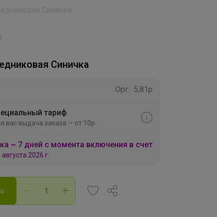
едниковая Синичка
3
едниковая Синичка
Орг.
5,81р
ециальный тариф
я вас выдача заказа — от 10р
ка ~ 7 дней с момента включения в счет
 августа 2026 г.
ть