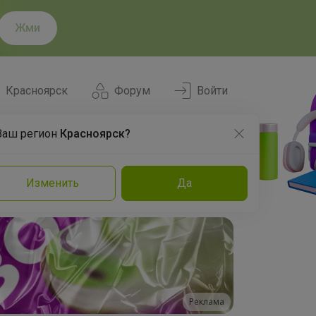
Жми
Красноярск
Форум
Войти
Ваш регион
Красноярск?
Нравится
Заказы
Изменить
Да
и
Команда
Торговые марки
Эксперты
Реклама