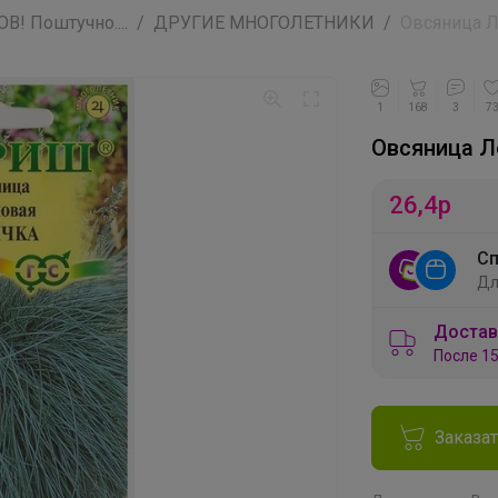
! Поштучно....
ДРУГИЕ МНОГОЛЕТНИКИ
Овсяница Л
1
168
3
7
Овсяница Л
26,4
р
Сп
Дл
Достав
После 15
Заказа