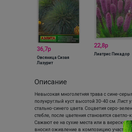
асовидная
22,8р
36,7р
Лиатрис Пикадор
Овсяница Сизая
Лазурит
Описание
Невысокая многолетняя трава с сине-сер
полукруглый куст высотой 30-40 см. Лист у
стально-синего цвета. Соцветия серо-зеле
стебле, после цветения становятся светло-
Сажают ее на сухие места или в вересковы
вносил оживление в композицию участка. 