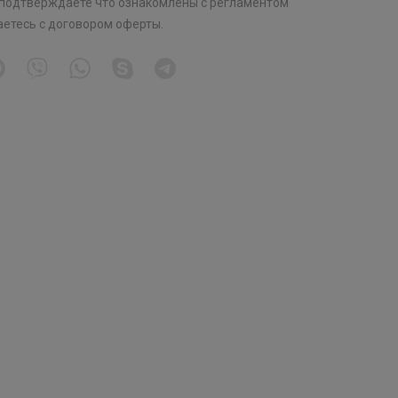
 подтверждаете что ознакомлены с
регламентом
аетесь с
договором оферты
.