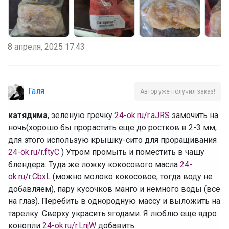
8 апреля, 2025 17:43
Галя
Автор уже получил заказ!
катядима
, зеленую гречку
24-ok.ru/r.aJRS
замочить на
ночь(хорошо бы прорастить еще до ростков в 2-3 мм,
для этого использую крышку-сито для проращивания
24-ok.ru/r.ftyC
) Утром промыть и поместить в чашу
блендера. Туда же ложку кокосового масла
24-
ok.ru/r.CbxL
(можно молоко кокосовое, тогда воду не
добавляем), пару кусочков манго и немного воды (все
на глаз). Перебить в однородную массу и выложить на
тарелку. Сверху украсить ягодами. Я люблю еще ядро
конопли
24-ok.ru/r.LnjW
добавить.