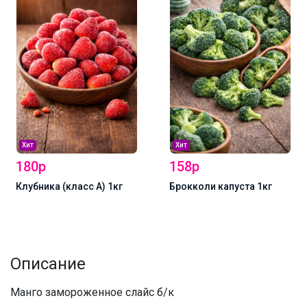
Хит
Хит
180р
158р
Клубника (класс А) 1кг
Брокколи капуста 1кг
Описание
Манго замороженное слайс б/к