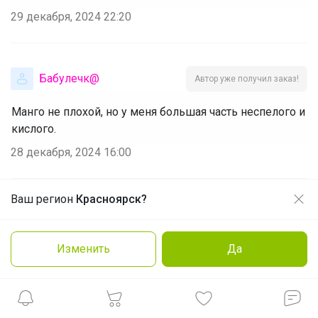
29 декабря, 2024 22:20
Бабулечк@
Автор уже получил заказ!
Манго не плохой, но у меня большая часть неспелого и
кислого.
28 декабря, 2024 16:00
Ваш регион
Красноярск?
Продолжая использовать этот сайт и нажимая кнопку
Валя24
«Принять», вы даёте согласие на обработку файлов
Автор уже получил заказ!
cookie
Очень вкусное !
Изменить
Да
Заказать
Подробнее
Принять