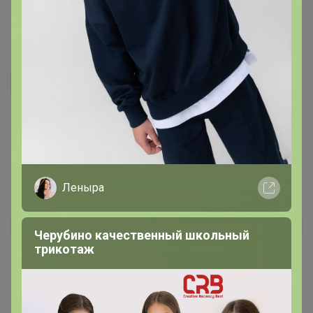
сколько капсул нужно принимать взрослому - 3 шт?
20 июля, 2024 09:48
Бонифаций
Поэтесса
, добрый день. Спасибо за вопрос.
В
упаковке 120 капсул, порции сейчас поправлю.
17 июля, 2024 11:52
Леныра
Поэтесса
Автор уже получил заказ!
Черубино качественный школьный
трикотаж
Не пончла, чем отличается от предыдущего.
Дозировка меньше. Количество 120 таблеток, как на
фото, или 60, как в описании?