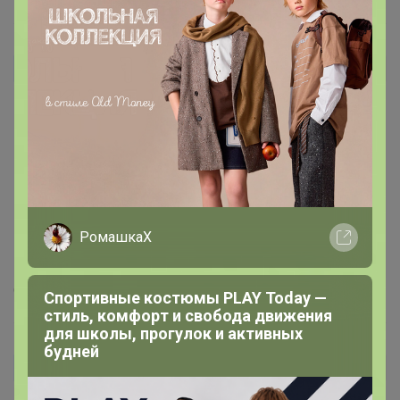
Nadezda09
Автор уже получил заказ!
Защитные пленки присутствуют. Форма капсул удобна
для проглатывания.
Пью в составе комплекса с др.витаминами курсом.
Эффект чувствуется сразу)
РомашкаХ
6 июня, 2026 14:57
Спортивные костюмы PLAY Today —
стиль, комфорт и свобода движения
для школы, прогулок и активных
будней
Resurrecting
Автор уже получил заказ!