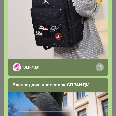
Покупают вместе
Выбор экспертов
Новинка
Хит
545р
475р
Эмилия!
Комплекс питьевой
Глицин 815 мг, 120 капсул
Магний+В6 со вкусом
вишни, 450мл, NS
Распродажа кроссовок СПРАНДИ
Описание