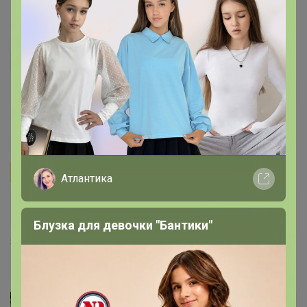
17 июля, 2024 11:49
Крис
Kkkkkk
, скольцо капсул в день принимаете?
12 мая, 2024 22:59
Бонифаций
Атлантика
Kkkkkk
, Спасибо большое и вам за то, что нашли
время и поделились своими результатами!
Блузка для девочки "Бантики"
8 мая, 2024 16:22
Kkkkkk
Автор уже получил заказ!