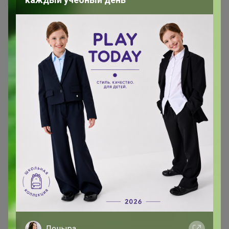
Крис
, Здравсвуйте, капсулы, таблетки или сироп - все
это никак не влияет на усваиваемость препарата.
Важно только сама форма элемента или витамина.
Хелат самая современная форма, быстро и почти
полностью усваивается - и не важно в каком виде
таблетка, капсула, сироп. Если вы хотите высыпать
содержимое таблетки - не возбраняется! Если
препарат с хорошим составом, то это без разницы!
‌Теперь по дозировке - как вы уже заметили тут она
другая! 133мг чистого магния в таблетке. Взрослому
нужно ~ 400 мг - т.е это 3 капсулы в день в среднем.
Эта дозировка еще удобна для детей школьного
возраста, 1 капсулы будет достаточно и проглотить
легче. В составе еще есть В6 - он нужен для работы
нашего мозга.
Леныра