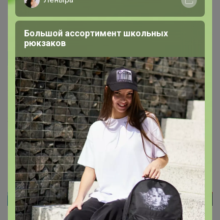
1 апреля, 2024 16:03
Большой ассортимент школьных
рюкзаков
Крис
Подскажите, эти капсулы такие же большие как
таблетки в магнии 200мг/60? Капсулы наверное
нельзя раскрывать и пить порошком?
31 марта, 2024 21:35
Реклама