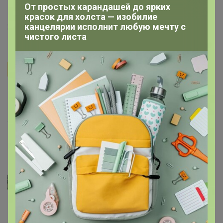
От простых карандашей до ярких
Андрей, Спасибо за закупку!
красок для холста — изобилие
канцелярии исполнит любую мечту с
20 октября, 2025 19:23
чистого листа
Бонифаций
Ксюх
, добрый вечер
Спасибо, что обратили на
это внимание, сейчас в описании изменю. Конечно же
там капсулы
13 октября, 2025 22:05
Ксюх
Здравствуйте! Подскажите, это все таки таблетки или 
капсулы? В названии написано таблетки, а на фото 