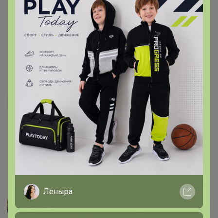
Здраствуйте, подскажите пожалуйста подростку 14 лет, 
очень плохо засыпает и за ночь раза 3-4 просыпается, 
подойдёт ли ей данный магний или может какой-
нибудь другой комплекс???
20 апреля, 2026 08:09
Танюся б
Бонифаций, так тут есть глицин или нет?
10 марта, 2026 16:02
Леныра
Olga33
Автор уже получил заказ!