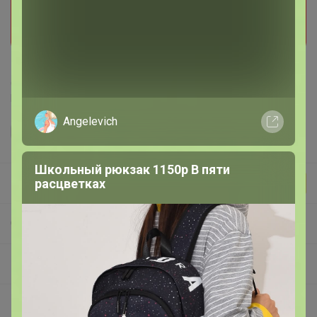
приостановлен организатором. Поставьте отметку
мне нравится и мы обязательно сообщим как
только он станет доступен!
Делая заказ, Вы подтверждаете что ознакомлены с
регламентом выкупа
и соглашаетесь с
договором оферты
.
Angelevich
Школьный рюкзак 1150р В пяти
Бонифаций
расцветках
СП465 Правильные Витамины и Питание для Спорта/Фитнеса без рекламного обмана!
Магний все формы