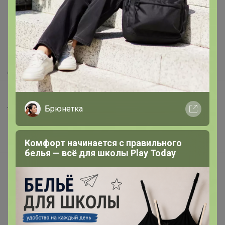
Как здесь все устроено?
Как сделать заказ?
Как получить?
Доставка
Шоурумы
Брюнетка
Торговые марки
Наша команда
В наличии
Комфорт начинается с правильного
белья — всё для школы Play Today
Подарочные сертификаты
Реклама на сайте
Поставщикам
Вакансии