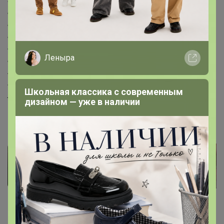
компонентов, беременность, кормление грудью. Перед
применением рекомендуется проконсультироваться с
врачом. Хранить в оригинальной закрытой упаковке, в
защищенном от прямых солнечных лучей и
Леныра
недоступном для детей месте при температуре не выше
25°С. После вскрытия упаковки хранить плотно
закрытым при тех же условиях. Не является
Школьная классика с современным
лекарством.
дизайном — уже в наличии
Фотографии покупателей
4
Комментарии
23