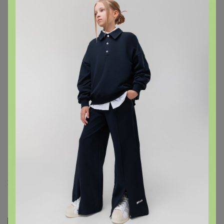
‌Магний (хелат)
‌Цинк (хелат)
‌Омега3
‌Витамин Д3
‌Для лучшего иммунитета к базе добавляем
‌Эхинацея
‌Для лучшей работы мозга к базе добавляем
‌DMAE
‌Глицин
28 октября, 2024 16:50