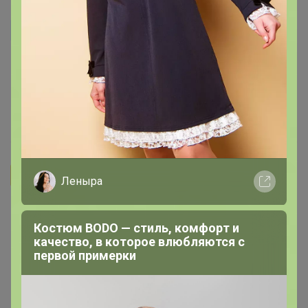
kamisa
А какой лучше брать магний? Этот или тот, который
200 мг на таблетку? Есть между ними кроме формы
какая-то разница в эффективности?
17 апреля, 2025 09:04
Бонифаций
Леныра
Tanika3
, Если мы говорим о крепком иммунитете,
качественном восстановлении после тяжелого
Костюм BODO — стиль, комфорт и
рабочего дня и тяжёлых фиг нагрузок, качественном
качество, в которое влюбляются с
первой примерки
сне и отдыхе, а так же работы мозга и нервной
системы обаятельно пьем вместе:
‌База, на которой все стоит: