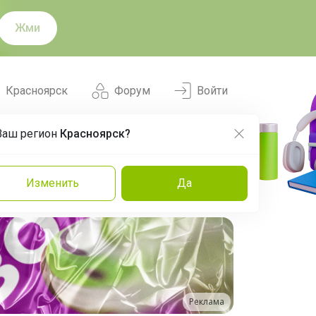
Жми
Красноярск
Форум
Войти
Ваш регион
Красноярск?
Нравится
Заказы
Изменить
Да
и
Команда
Торговые марки
Эксперты
Реклама