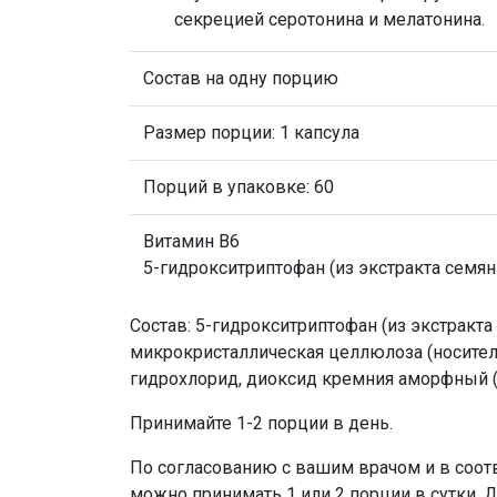
секрецией серотонина и мелатонина.
Состав на одну порцию
Размер порции: 1 капсула
Порций в упаковке: 60
Витамин B6
5-гидрокситриптофан (из экстракта семя
Состав: 5-гидрокситриптофан (из экстракта
микрокристаллическая целлюлоза (носитель
гидрохлорид, диоксид кремния аморфный 
Принимайте 1-2 порции в день.
По согласованию с вашим врачом и в соот
можно принимать 1 или 2 порции в сутки. 