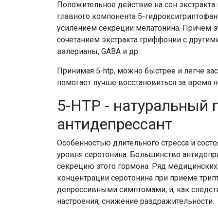
Положительное действие на сон экстракта г
главного компонента 5-гидрокситриптофана
усилением секреции мелатонина. Причем э
сочетанием экстракта гриффонии с другим
валерианы, GABA и др.
Принимая 5-htp, можно быстрее и легче засн
помогает лучше восстановиться за время н
5-HTP - натуральный
антидепрессант
Особенностью длительного стресса и сост
уровня серотонина. Большинство антидепре
секрецию этого гормона. Ряд медицинских
концентрации серотонина при приеме трип
депрессивными симптомами, и, как следств
настроения, снижение раздражительности.