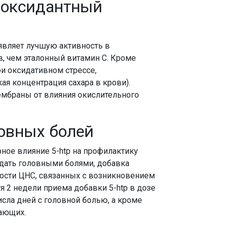
иоксидантный
оявляет лучшую активность в
, чем эталонный витамин С. Кроме
ри оксидативном стрессе,
я концентрация сахара в крови).
ембраны от влияния окислительного
ловных болей
ое влияние 5-htp на профилактику
адать головными болями, добавка
ости ЦНС, связанных с возникновением
тя 2 недели приема добавки 5-htp в дозе
сла дней с головной болью, а кроме
ающих.