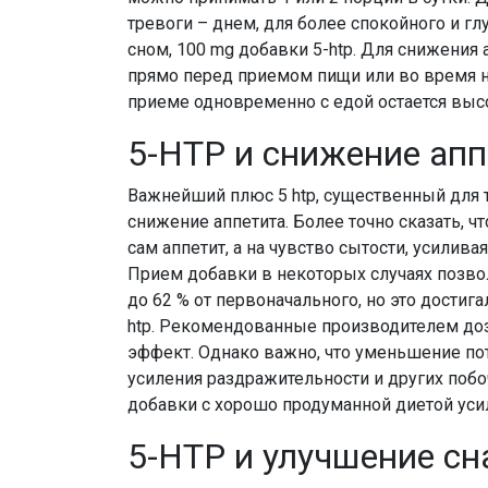
тревоги – днем, для более спокойного и глу
сном, 100 mg добавки 5-htp. Для снижения 
прямо перед приемом пищи или во время н
приеме одновременно с едой остается выс
5-HTP и снижение апп
Важнейший плюс 5 htp, существенный для те
снижение аппетита. Более точно сказать, ч
сам аппетит, а на чувство сытости, усилива
Прием добавки в некоторых случаях позв
до 62 % от первоначального, но это дости
htp. Рекомендованные производителем доз
эффект. Однако важно, что уменьшение по
усиления раздражительности и других поб
добавки с хорошо продуманной диетой уси
5-HTP и улучшение сн