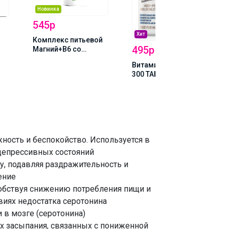
Новинка
545р
Хит
Комплекс питьевой
495р
Магний+В6 со
вкусом вишни,
Витамин Д3 2000ME,
450мл, NS
300 ТАБЛЕТОК
ность и беспокойство. Используется в
депрессивных состояний
у, подавляя раздражительность и
ение
обствуя снижению потребления пищи и
виях недостатка серотонина
 в мозге (серотонина)
х засыпания, связанных с пониженной