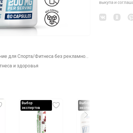
выкупа
и соглаш
СП465 Правильные Витамины и Питание для Спорта/Фитнеса без рекламного обмана!
тнеса и здоровья
Выбор
Выбор
экспертов
экспертов