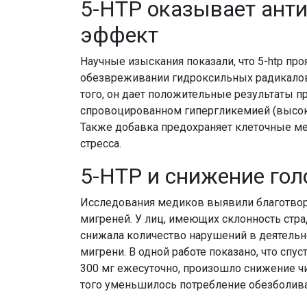
5-HTP оказывает ант
эффект
Научные изыскания показали, что 5-htp пр
обезвреживании гидроксильных радикалов
того, он дает положительные результаты п
спровоцированном гипергликемией (высока
Также добавка предохраняет клеточные м
стресса.
5-HTP и снижение го
Исследования медиков выявили благотворн
мигреней. У лиц, имеющих склонность стр
снижала количество нарушений в деятельн
мигрени. В одной работе показано, что спус
300 мг ежесуточно, произошло снижение чи
того уменьшилось потребление обезболив