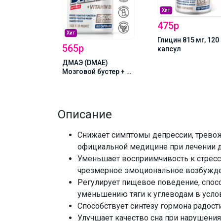
Хит
475р
Хит
га 800мг,
Глицин 815 мг, 120
565р
капсул
ДМАЭ (DMAE)
Мозговой бустер + B6
250мг, 60капс BeFirst
Описание
Снижает симптомы депрессии, тревож
официальной медицине при лечении 
Уменьшает восприимчивость к стресс
чрезмерное эмоциональное возбужд
Регулирует пищевое поведение, спос
уменьшению тяги к углеводам в усло
Способствует синтезу гормона радости
Улучшает качество сна при нарушения