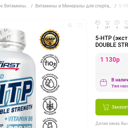
 Витамины...
Витамины и Минералы для спорта,...
5-HT
5
247
4
26
5-HTP (экст
DOUBLE STR
1 130
р
В налич
Уже нах
Заказа
Делая заказ, Вы