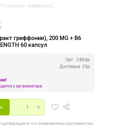
P (экстракт гриффонии),...
8
ракт гриффонии), 200 MG + B6
ENGTH 60 капсул
Орг.
248,6р
Доставка
25р
ии!
одится у организатора
ть
 подтверждаете что ознакомлены с
регламентом