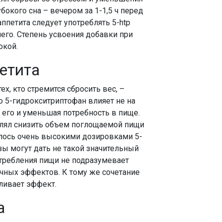
бокого сна – вечером за 1-1,5 ч перед
аппетита следует употреблять 5-htp
его. Степень усвоения добавки при
окой.
етита
х, кто стремится сбросить вес, –
то 5-гидрокситриптофан влияет не на
я его и уменьшая потребность в пище.
олял снизить объем поглощаемой пищи
галось очень высокими дозировками 5-
ы могут дать не такой значительный
требления пищи не подразумевает
очных эффектов. К тому же сочетание
ливает эффект.
а