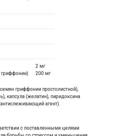
2 мг
н гриффонии)
200 мг
 семян гриффонии простолистной),
), капсула (желатин), пиридоксина
(антислеживающий агент).
ветствии с поставленными целями
Для борьбы со стрессом и уменьшения