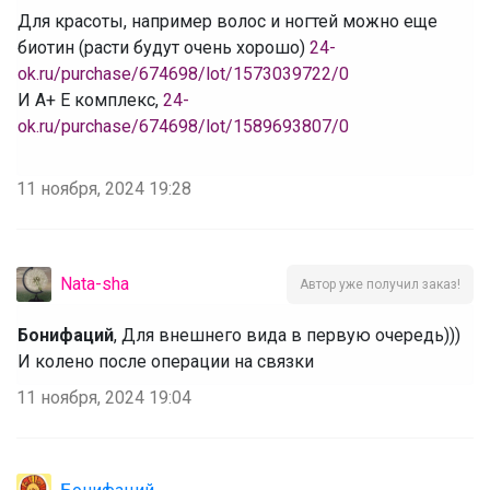
‌Для красоты, например волос и ногтей можно еще
биотин (расти будут очень хорошо)
24-
ok.ru/purchase/674698/lot/1573039722/0
‌И А+ Е комплекс,
24-
ok.ru/purchase/674698/lot/1589693807/0
11 ноября, 2024 19:28
Nata-sha
Автор уже получил заказ!
Бонифаций
, Для внешнего вида в первую очередь)))
И колено после операции на связки
11 ноября, 2024 19:04