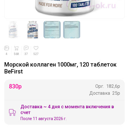
4
568
37
527
Морской коллаген 1000мг, 120 таблеток
BeFirst
830
р
Орг.
182,6р
Доставка
25р
Доставка ~ 4 дня с момента включения в
счет
После 11 августа 2026 г.