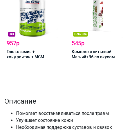
Хит
Новинка
957р
545р
Глюкозамин +
Комплекс питьевой
хондроитин + МСМ
Магний+В6 со вкусом
(Glucosamine+Chondroiti
вишни, 450мл, NS
n+MSM), 90 таблеток,
Сустамин
Описание
Помогает восстанавливаться после травм
Улучшает состояние кожи
Необходимая поддержка суставов и связок