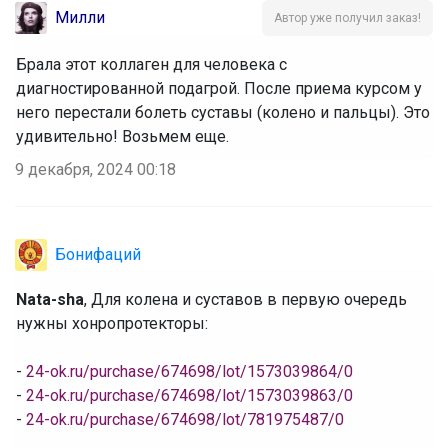
Милли
Автор уже получил заказ!
Брала этот коллаген для человека с
диагностированной подагрой. После приема курсом у
него перестали болеть суставы (колено и пальцы). Это
удивительно! Возьмем еще.
9 декабря, 2024 00:18
Бонифаций
Nata-sha
, Для колена и суставов в первую очередь
нужны хонропротекторы:
‌-
24-ok.ru/purchase/674698/lot/1573039864/0
‌-
24-ok.ru/purchase/674698/lot/1573039863/0
‌-
24-ok.ru/purchase/674698/lot/781975487/0