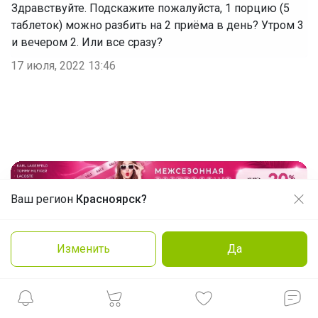
Здравствуйте. Подскажите пожалуйста, 1 порцию (5
таблеток) можно разбить на 2 приёма в день? Утром 3
и вечером 2. Или все сразу?
17 июля, 2022 13:46
Реклама
Ваш регион
Красноярск?
Продолжая использовать этот сайт и нажимая кнопку
«Принять», вы даёте согласие на обработку файлов
cookie
Как здесь все устроено?
Изменить
Да
Заказать
Подробнее
Принять
Как сделать заказ?
Как получить?
Доставка