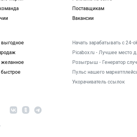
команда
Поставщикам
ичии
Вакансии
 выгодное
Начать зарабатывать с 24-o
продаж
Picabox.ru - Лучшее место
 желанное
Розыгрыш - Генератор слу
 быстрое
Пульс нашего маркетплейс
Укорачиватель ссылок
6