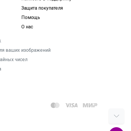
Защита покупателя
Помощь
О нас
k
 для ваших изображений
чайных чисел
а