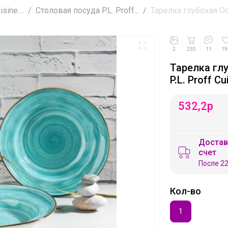
ine....
Столовая посуда P.L. Proff...
Тарелка глубокая Oce
2
235
11
19
Тарелка глу
P.L. Proff Cu
532,2
р
Достав
счет
После 22
Кол-во
1