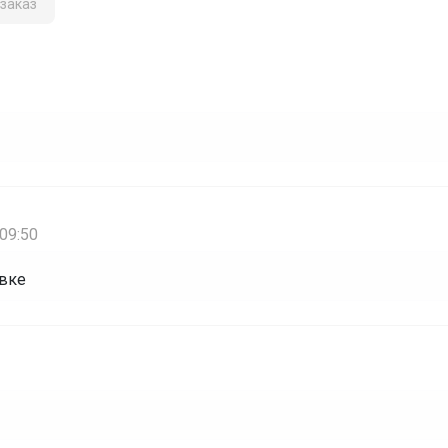
заказ
09:50
овке