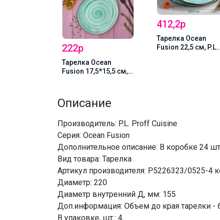
412,2р
ара Ocean
Тарелка Ocean
222р
 мл, P.L.
Fusion 22,5 см, P.L.
ine
Proff Cuisine
Тарелка Ocean
/73024338/
(73024265/7302426
Fusion 17,5*15,5 см,
/73024341)
P.L. Proff Cuisine
Описание
Производитель: P.L. Proff Cuisine
Серия: Ocean Fusion
Дополнительное описание: В коробке 24 ш
Вид товара: Тарелка
Артикул производителя: P5226323/0525-4 
Диаметр: 220
Диаметр внутренний Д, мм: 155
Доп.информация: Объем до края тарелки - 
В упаковке, шт.: 4