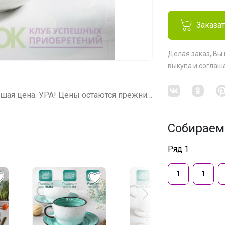
Заказа
Делая заказ, Вы
выкупа
и соглаш
СП246 Посуда Proff Cuisine. Самая лучшая цена. УРА! Цены остаются прежние!
Собираем
Ряд 1
1
1