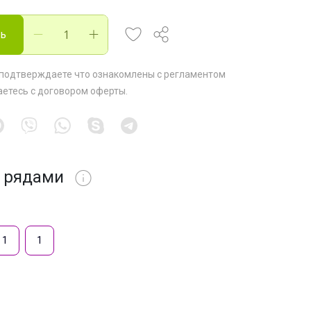
ть
 подтверждаете что ознакомлены с
регламентом
аетесь с
договором оферты
.
 рядами
1
1