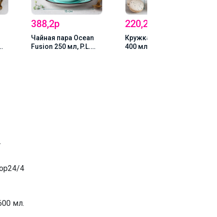
388,2р
220,2р
Чайная пара Ocean
Кружка Ocean Fusion
Fusion 250 мл, P.L.
400 мл, P.L. Proff
Proff Cuisine
Cuisine
8)
(73024289/73024299)
т
кор24/4
600 мл.