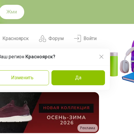
Жми
Красноярск
Форум
Войти
Ваш регион
Красноярск?
Нравится
Заказы
Изменить
Да
и
Команда
Торговые марки
Эксперты
Реклама