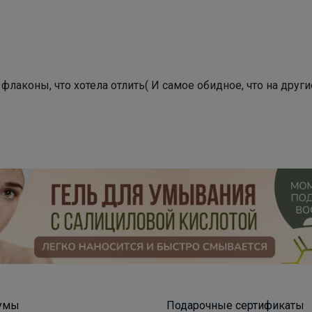
Брюнетка
Стильные кроссовки на физкультуру 790р
 флаконы, что хотела отлить( И самое обидное, что на друг
умы
Подарочные сертификаты