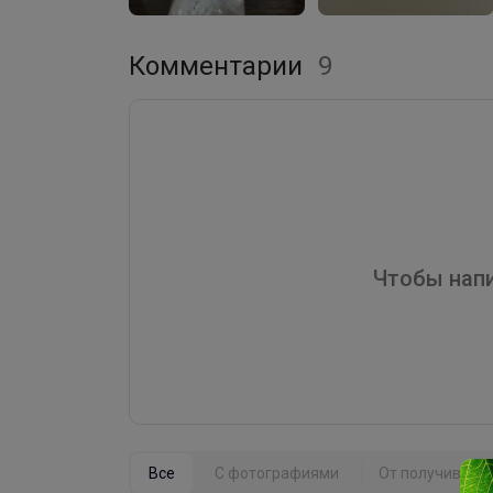
Комментарии
9
Чтобы напи
Все
С фотографиями
От получивших 