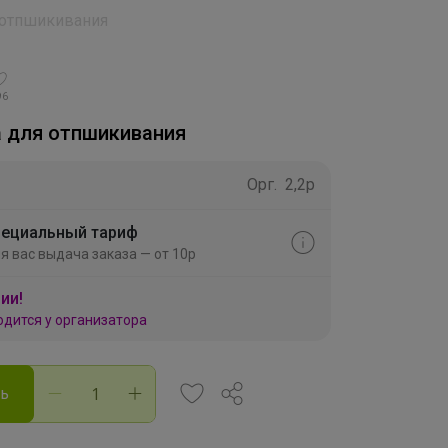
 отпшикивания
96
 для отпшикивания
Орг.
2,2р
ециальный тариф
я вас выдача заказа — от 10р
ии!
одится у организатора
ть