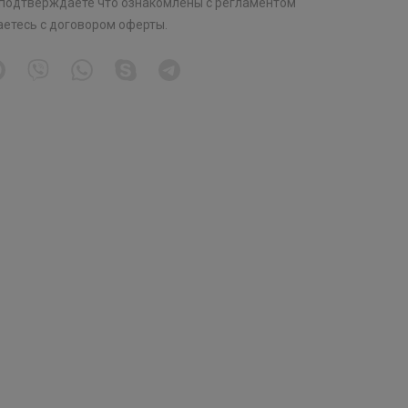
 подтверждаете что ознакомлены с
регламентом
аетесь с
договором оферты
.