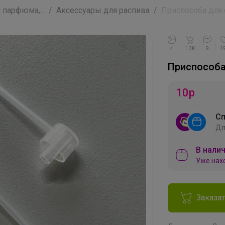
парфюма,...
Аксессуары для распива
Приспособа для
4
1.3K
9
1
Приспособа
10
р
Сп
Дл
В налич
Уже нах
Заказа