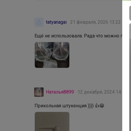
tatyanagai
21 февраля, 2026 13:22
Ещё не использовала. Рада что можно прио
Наталья8899
12 декабря, 2024 14:00
Прикольная штукенция )))) 👍😁