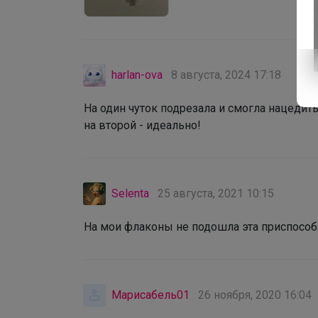
harlan-ova
8 августа, 2024 17:18
На один чуток подрезала и смогла нацедить
‌на второй - идеально!
Selenta
25 августа, 2021 10:15
На мои флаконы не подошла эта приспособа,
Марисабель01
26 ноября, 2020 16:04