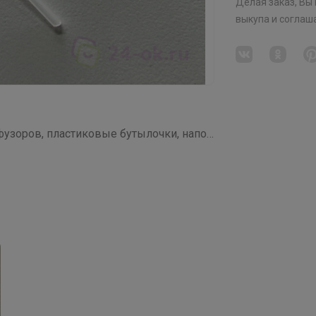
Делая заказ, Вы
выкупа
и соглаш
СП97 Флакончики для парфюма, диффузоров, пластиковые бутылочки, наполнители для диффузоров