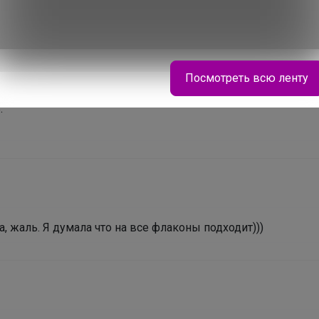
Посмотреть всю ленту
.
 жаль. Я думала что на все флаконы подходит)))
Эмилия!
На физкультуру днем, на прогулку вечером.
Кроссовки Sprandi за 2790 рублей