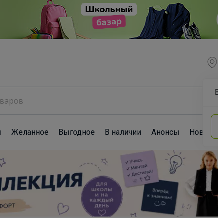
ы
Желанное
Выгодное
В наличии
Анонсы
Новост