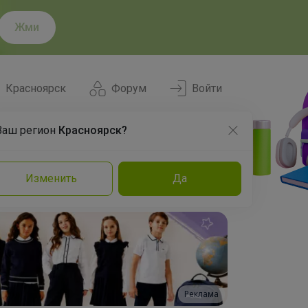
Жми
Красноярск
Форум
Войти
Ваш регион
Красноярск?
Нравится
Заказы
Изменить
Да
и
Команда
Торговые марки
Эксперты
Реклама