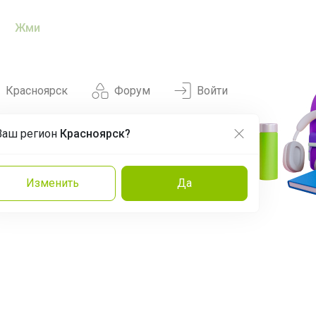
Жми
Красноярск
Форум
Войти
Ваш регион
Красноярск?
Нравится
Заказы
Изменить
Да
и
Команда
Торговые марки
Эксперты