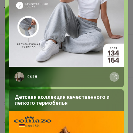
Торговые марки
Наша команда
В наличии
Подарочные сертификаты
Реклама на сайте
Поставщикам
Вакансии
ЮЛА
support@24-ok.ru
Написать в поддержку
Детская коллекция качественного и
легкого термобелья
Защита покупателя
Помощь
О нас