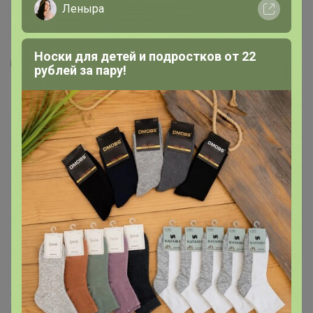
Леныра
Носки для детей и подростков от 22
рублей за пару!
1
56
3
35
Promo 10 мл золотой
43,9
р
Орг.
9,66р
Доставка
5р
Специальный тариф
Для вас выдача заказа — от 10р
В наличии!
Уже находится у организатора
Делая заказ, Вы подтверждаете что ознакомлены с
регламентом выкупа
и соглашаетесь с
договором оферты
.