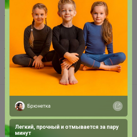
Все предложения
Анонсы
Новости
Поддержка альпак
Самое выгодное
Хиты продаж
Самое желанное
Самое быстрое
Начать зарабатывать с 24-ok
Picabox.ru - Лучшее место для ваших изображений
Брюнетка
Розыгрыш - Генератор случайных чисел
Пульс нашего маркетплейса
Легкий, прочный и отмывается за пару
Укорачиватель ссылок
минут