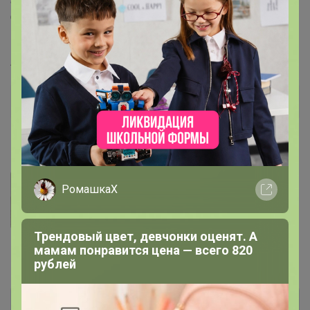
80х20х20мм; Минимальный заказ: от 5шт; Вес: 13г;
Спрей/Крышка: Металлический золотого цвета с
крышкой
Артикул
А014-З
Дополнительная информация
Фотографии покупателей
2
РомашкаХ
Трендовый цвет, девчонки оценят. А
мамам понравится цена — всего 820
Комментарии
3
рублей