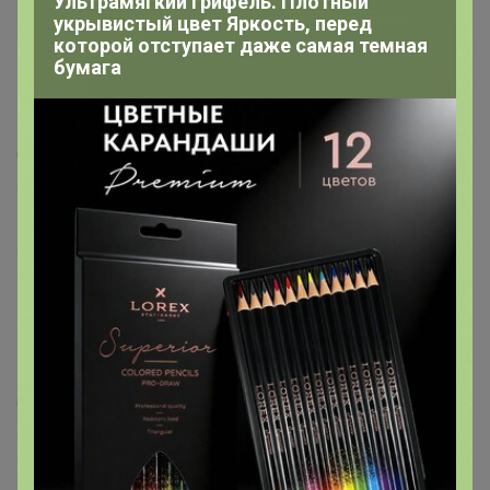
Ультрамягкий грифель. Плотный
Оригинальный, стильный флакончик!
укрывистый цвет Яркость, перед
которой отступает даже самая темная
5 июля, 2024 21:18
бумага
Анастасийка
5 июля, 2024 14:14
Анастасийка