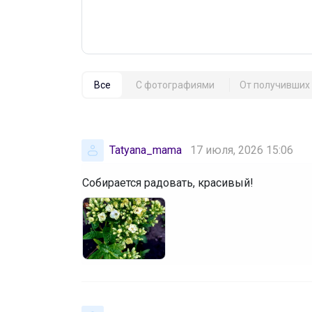
Все
С фотографиями
От получивших 
Tatyana_mama
17 июля, 2026 15:06
Собирается радовать, красивый!