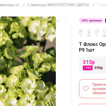
женцы от...
1 саженцы МНОГОЛЕТНИЕ ЦВЕТЫ...
Т Фло
100% оригинал
1
101
7
8
Т Флокс Ор
Р9 1шт
315
р
390р
-19%
Прием з
организ
обязате