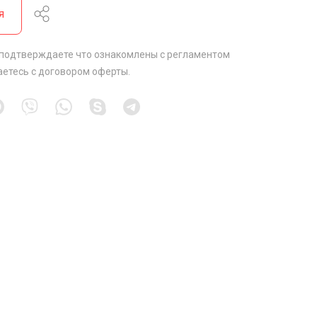
я
 подтверждаете что ознакомлены с
регламентом
аетесь с
договором оферты
.