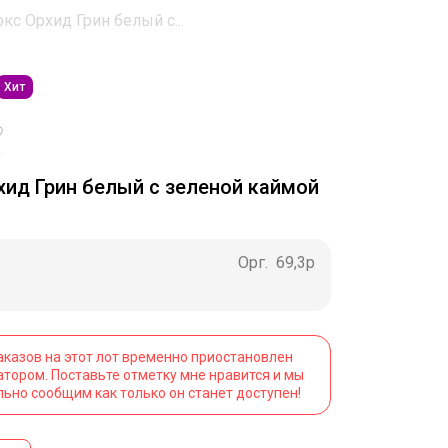
кс Орхид Грин белый с...
Хит
2
хид Грин белый с зеленой каймой
Орг.
69,3р
аказов на этот лот временно приостановлен
атором. Поставьте отметку мне нравится и мы
льно сообщим как только он станет доступен!