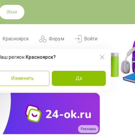
Жми
Красноярск
Форум
Войти
Ваш регион
Красноярск?
Нравится
Заказы
Изменить
Да
и
Команда
Торговые марки
Эксперты
Реклама