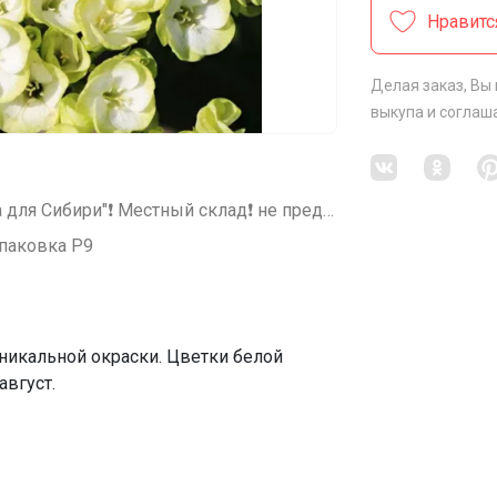
Нравитс
Делая заказ, Вы
выкупа
и соглаш
СП297 Сезонные саженцы от "Семена для Сибири"❗ Местный склад❗ не предзаказ: заказали=получили (svet)
паковка Р9
уникальной окраски. Цветки белой
август.