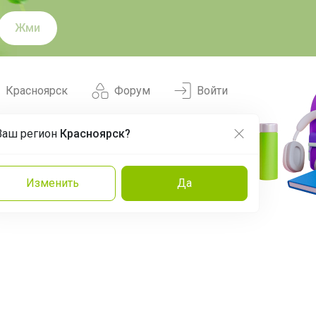
Жми
Красноярск
Форум
Войти
Ваш регион
Красноярск?
Нравится
Заказы
Изменить
Да
и
Команда
Торговые марки
Эксперты