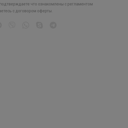
 подтверждаете что ознакомлены с
регламентом
аетесь с
договором оферты
.
Хит
Хит