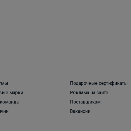
Брюнетка
Школьный комплект PLAY TODAY — стиль,
комфорт и безупречный образ на каждый
учебный день
умы
Подарочные сертификаты
вые марки
Реклама на сайте
команда
Поставщикам
ичии
Вакансии