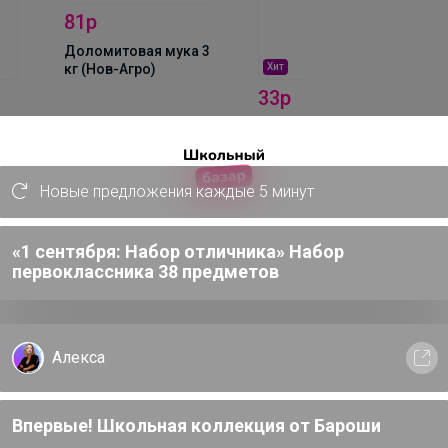
81р
Доломитовая мука 3
Хит
кг (Нов-Агро)
33р
Колышек
стеклопласт. 1,2м (в
ПВХ) d 8мм
Новые предложения каждые 5 минут
«1 сентября: Набор отличника» Набор
первоклассника 38 предметов
ыстрое и лёгкое крепление стебля
из. Исключает из процесса
ции как подкручивание, укладка и
пользовании нашего крюка все эти
Алекса
твием любого работника или
я под углом 45 градусов до "щелчка".
0-70 градусов в любую сторону.
Впервые! Школьная коллекция от Бароши