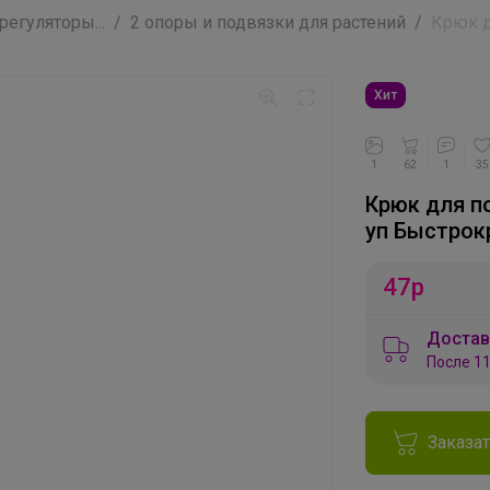
регуляторы...
2 опоры и подвязки для растений
Крюк д
Хит
1
62
1
35
Крюк для по
уп Быстрок
47
р
Достав
После 11
Заказа