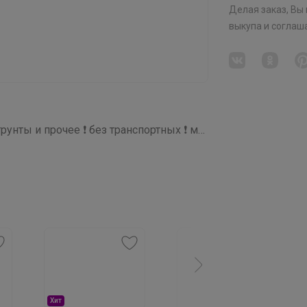
Делая заказ, Вы
выкупа
и соглаш
СП295 Удобрения, регуляторы роста, грунты и прочее ❗ без транспортных ❗ минимальное ожидание ❗ выкуп каждую в неделю (svet)
Хит