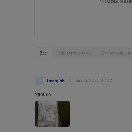
Чтобы напи
Все
С фотографиями
От получивших 
ТамараК
11 июля, 2025 21:42
Удобно