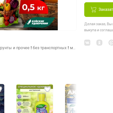
Заказа
Делая заказ, Вы
выкупа
и соглаш
СП295 Удобрения, регуляторы роста, грунты и прочее ❗ без транспортных ❗ минимальное ожидание ❗ выкуп каждую в неделю (svet)