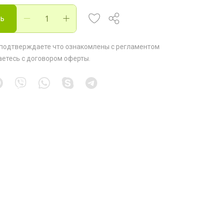
ть
 подтверждаете что ознакомлены с
регламентом
аетесь с
договором оферты
.