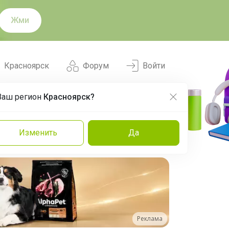
Жми
Красноярск
Форум
Войти
Ваш регион
Красноярск?
Нравится
Заказы
Изменить
Да
и
Команда
Торговые марки
Эксперты
Реклама