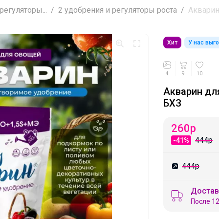
регуляторы...
2 удобрения и регуляторы роста
Акварин 
Хит
У нас выг
4
9
10
Акварин для
БХЗ
260
р
444р
-41%
444р
Достав
После 12