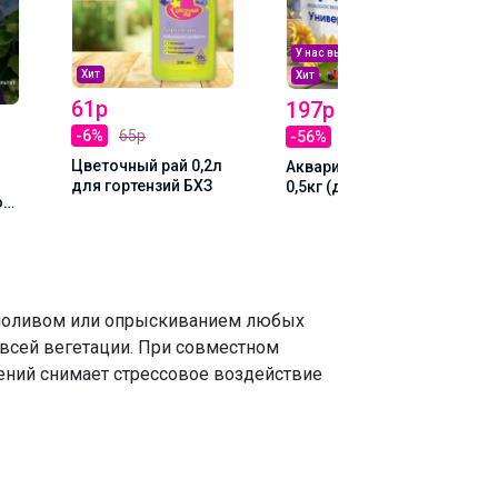
У нас выгоднее
Хит
Хит
61р
197р
-6%
65р
-56%
444р
Цветочный рай 0,2л
Акварин Универсал
для гортензий БХЗ
0,5кг (дой-пак)
ой-
марка 5 БХЗ
 поливом или опрыскиванием любых
 всей вегетации. При совместном
ений снимает стрессовое воздействие