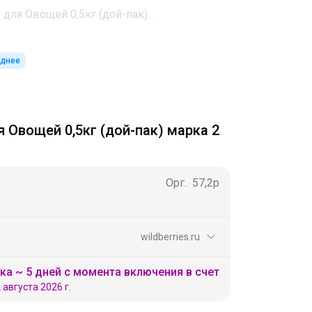
для Овощей 0,5кг (дой-пак)...
однее
 Овощей 0,5кг (дой-пак) марка 2
Орг.
57,2р
wildberries.ru
ка ~ 5 дней с момента включения в счет
 августа 2026 г.