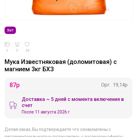
Хит
1
7
10
Мука Известняковая (доломитовая) с
магнием 3кг БХЗ
87
р
Орг.
19,14р
Доставка ~ 5 дней с момента включения в
счет
После 11 августа 2026 г.
Делая заказ, Вы подтверждаете что ознакомлены с
регламентом выкупа
и соглашаетесь с
договором оферты
.