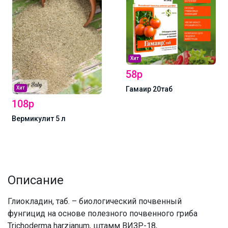
Хит
58р
Гамаир 20таб
Хит
108р
Вермикулит 5 л
Описание
Глиокладин, таб. – биологический почвенный
фунгицид на основе полезного почвенного гриба
Trichoderma harzianum, штамм ВИЗР-18,