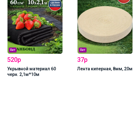
Хит
Хит
520р
37р
Укрывной материал 60
Лента киперная, 8мм, 20м
черн. 2,1м*10м