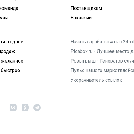
команда
Поставщикам
ичии
Вакансии
 выгодное
Начать зарабатывать с 24-o
продаж
Picabox.ru - Лучшее место
 желанное
Розыгрыш - Генератор слу
 быстрое
Пульс нашего маркетплейс
Укорачиватель ссылок
6