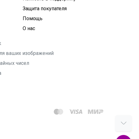
Защита покупателя
Помощь
О нас
k
 для ваших изображений
чайных чисел
а