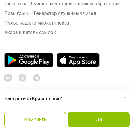
Picabox.ru - Лучшее место для ваших изображений
Розыгрыш - Генератор случайных чисел
Пульс нашего маркетплейса
Укорачиватель ссылок
Ваш регион
Красноярск?
Продолжая использовать этот сайт и нажимая кнопку
«Принять», вы даёте согласие на обработку файлов
© ООО "Лявита", ОГРН 1122468054070, 2012 - 2026
cookie
Политика конфиденциальности
Изменить
Да
Нравится
Cоглашение пользователя
Подробнее
Принять