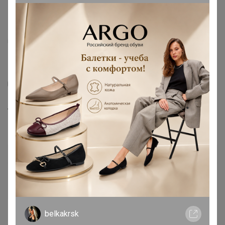
5
4
18
Туалет для приучения кошек к унитазу
39.2×38.7×3 см, белый
293,26
р
Орг.
64,52р
Доставка ~ 7 дней с момента включения в
счет
После 16 августа 2026 г.
belkakrsk
Делая заказ, Вы подтверждаете что ознакомлены с