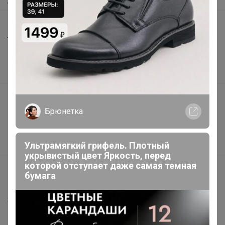
Шоурумы
Торговые марки
Наша команда
В наличии
Подарочные сертификаты
Брюнетка
Реклама на сайте
Поставщикам
Ультрамягкий грифель. Плотный
Вакансии
укрывистый цвет Яркость, перед
которой отступает даже самая темная
support@24-ok.ru
бумага
Написать в поддержку
Защита покупателя
Помощь