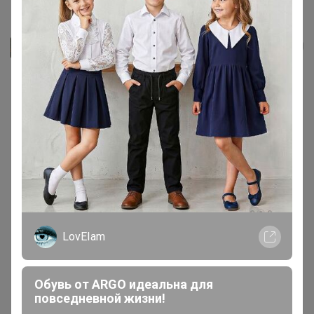
Туалет для приучения кошек...
Джилка
LovEIam
Обувь от ARGO идеальна для
повседневной жизни!