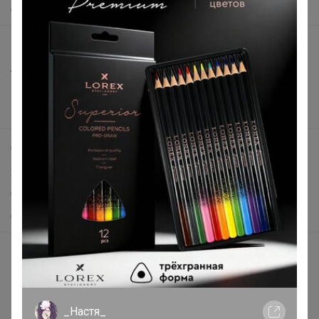
О нас
Все предложения
Анонсы
Новости
Поддержка альпак
Самое выгодное
Хиты продаж
Самое желанное
Самое быстрое
Начать зарабатывать с 24-ok
Picabox.ru - Лучшее место для ваших изображений
Розыгрыш - Генератор случайных чисел
_Настя_