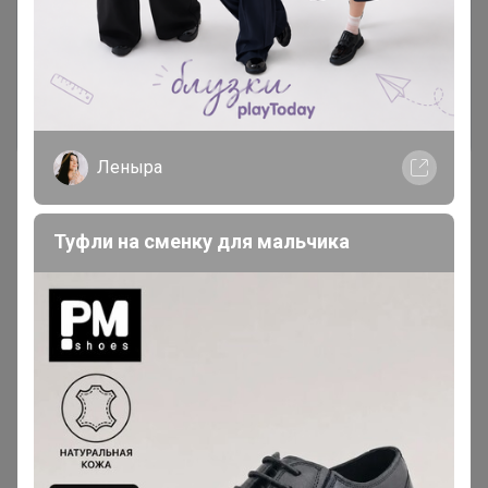
авторизоваться на сайте!
Это займет меньше минуты
Войти
Зарегистрироваться
Леныра
Туфли на сменку для мальчика
Реклама
Как здесь все устроено?
Как сделать заказ?
Как получить?
Доставка