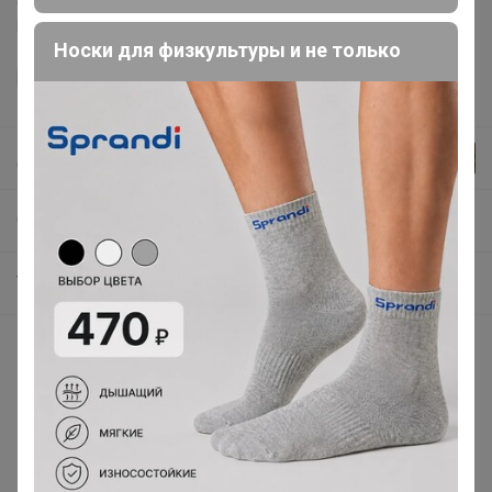
регламентом выкупа
и соглашаетесь с
договором оферты
.
Носки для физкультуры и не только
Джилка
СП286 СИМА-ЛЕНД. ЗооЛанд. Товары для любимых питомцев.
Товары для кошек
Описание
Габариты: 38,5 x 38,5 x 3 см; Производитель: ZOO
PLAST; Мин. кол-во для заказа: 1; Вес: 340 г; Доставка:
Платная; Страна: Россия; В боксе: 17 шт; Состав:
Пластик; Материалы: пластик; Фасовка: по 1 шт;