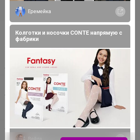
Поставщикам
Еремейка
Вакансии
support@24-ok.ru
Колготки и носочки CONTE напрямую с
Написать в поддержку
фабрики
Защита покупателя
Помощь
О нас
Все предложения
Анонсы
Новости
Поддержка альпак
Самое выгодное
Хиты продаж
Вейла