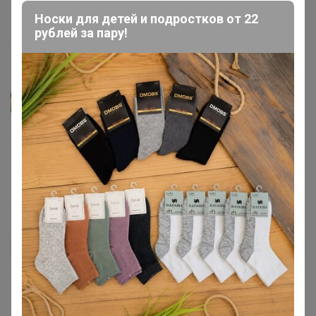
Симсоны
, Завтра поедет по ЦР последняя партия.Все
Носки для детей и подростков от 22
разобрано
рублей за пару!
22 июля, 2024 19:23
Симсоны
Девочки, подскажите пожалуйста, он уже в городе? К
выходным нужен размер L
22 июля, 2024 12:16
Лизонька Лизок
Автор уже получил заказ!
Очень понравился костюм. Тройка смотрится хорошо.
Считаю, что в размер. расцветка хорошая, тон -
приглушенный. спасибо организатору.