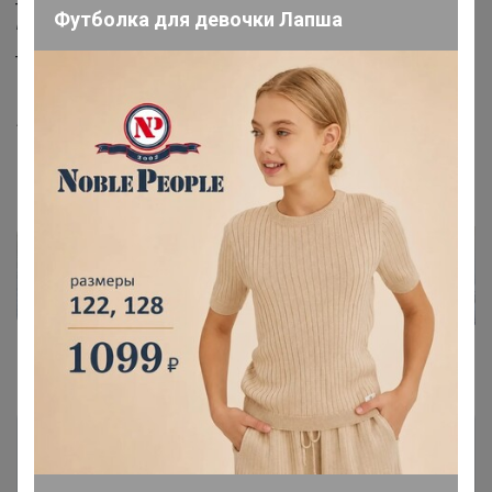
Футболка для девочки Лапша
При стирке дает усадку! Учитывайте это
___________
Артикул
55/16/200
Фотографии покупателей
14
Комментарии
29