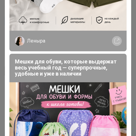
Olha
Здравствуйте, когда приедет в город?
Леныра
19 июля, 2024 17:56
Мешки для обуви, которые выдержат
весь учебный год — суперпрочные,
svetappv
Автор уже получил заказ!
удобные и уже в наличии
Костюм понравился, на рост 160 длина хорошая,
думаю на 170 будет уже как 7/8. Ткань приятная на
ощупь. Костюм понравился, рекомендую
19 июля, 2024 11:59