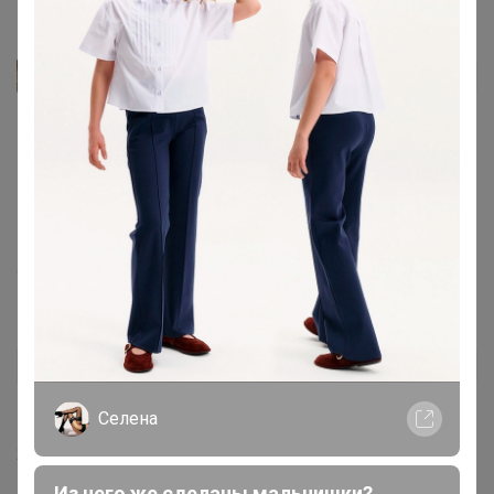
МэриЭл
Автор уже получил заказ!
А мне к сожалению ваще не понравился...на свой верх
52 низ 54 заказывала xl, майка почти в обтяг, штаны не
присесть, а если после стирки еще и подсядут 🙈 ( про
стирку не увидела)....а по цвету муж сказал будто не
одну стирку пережил🙊
4 августа, 2024 21:13
Zetka2504
Автор уже получил заказ!
Костюмчик понравился!
Селена
29 июля, 2024 17:16
Из чего же сделаны мальчишки?