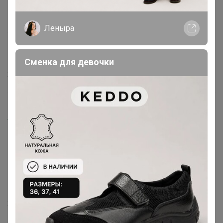
Фото 2 и тд. - цвет Синий
Все же последнее фото это какой цвет? По мне, так
Леныра
тёмный это последнее фото, а не первое.
Сменка для девочки
29 июня, 2024 19:27
Happy Baby
Иришка Ведьмочка
, или L или XL, если любите более
свободно
MariyaYuryeva
, добрый день. недели через 3
28 июня, 2024 16:03