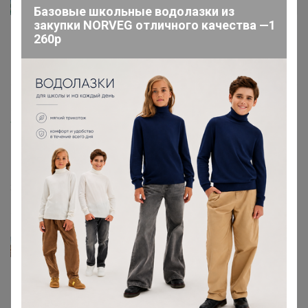
vishenka1502
Автор уже получил заказ!
Базовые школьные водолазки из
закупки NORVEG отличного качества —1
Отличный костюмчик 👍
260р
17 июля, 2024 16:20
Happy Baby
Altezza
, Лариса. заменила местами фото. надпись эту
брала. Темный - это темный. синий - тот что светлее
30 июня, 2024 15:59
Altezza
В описании написано:
Фото 1 - цвет Темный