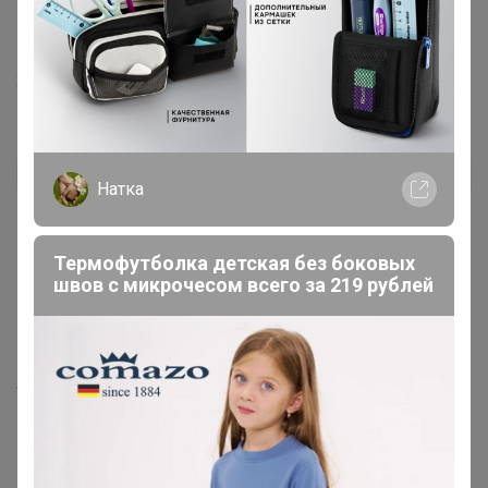
костюмом, а забрала и этот плюсом...ей на рост 162 и
46 размер сел так как нужно...👍👍👍
29 августа, 2024 10:09
Juletta
Автор уже получил заказ!
Натка
суперский костюм , и спать удобно. Хожу дома. Чуток
подсели
Термофутболка детская без боковых
швов с микрочесом всего за 219 рублей
19 августа, 2024 12:53
Happy Baby
ЗАМИРА
, выкупила новые расцветки, как подтвердят
добавлю в закупку