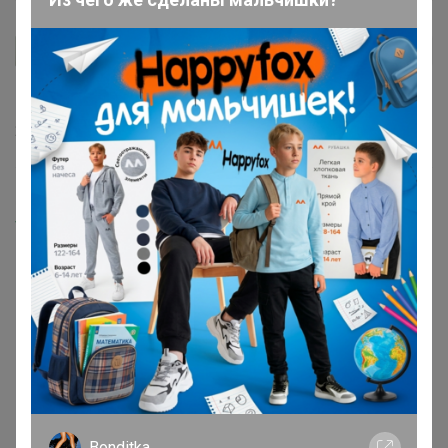
jenya82
Автор уже получил заказ!
Классный костюм, приятный к телу☺
25 июля, 2024 12:50
Happy Baby
размер L
‌На ОГ на бюстгальтеру 92 см, ОБ 104 см ,
‌Рост 160 см, на более статную девушку брюки будут
как 7/8
Bonditka