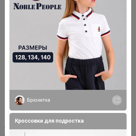
299р
599р
Брюки для дома и
Костюм домашний №17
отдыха 7/8
Брюнетка
Описание
Топ : Вискоза
Кроссовки для подростка
Брюки+ Кимано: Вискоза (штапель)
______________