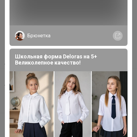
Как здесь все устроено?
Брюнетка
Как сделать заказ?
Как получить?
Школьная форма Deloras на 5+
Доставка
Великолепное качество!
Шоурумы
Торговые марки
Наша команда
В наличии
Подарочные сертификаты
Реклама на сайте