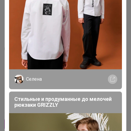
3
148
29
207
Костюм домашний ТРОЙКА
Селена
1 080
р
Орг.
237,6р
Доставка
239,2р
Стильные и продуманные до мелочей
Размер
рюкзаки GRIZZLY
60 участников считают, что
размер — соответствует
.
M
L
XL