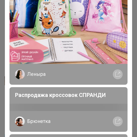
XENS
Автор уже получил заказ!
На всех составляющих комплекта бирки 100%
вискоза,где хлопок? Исправьте в описании товара
информацию! Сшит вроде хорошо,посмотрю как в
эксплуатации себя покажет. Рост 164,верх 44,низ 46
размер М сел хорошо.
18 июля, 2024 23:46
Леныра
Жемчужина 94
Автор уже получил заказ!
Распродажа кроссовок СПРАНДИ
Костюм понравился. На ог 96, об 100 -взяла L. Все
подошло
18 июля, 2024 17:29
Брюнетка