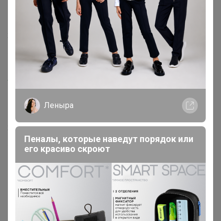
модель
21 октября, 2024 13:40
Happy Baby
ТатьянаЛеонидовна
, После стирки штаны
Леныра
подсаживаются еще. и превращаются в 7\8
29 августа, 2024 14:37
Пеналы, которые наведут порядок или
его красиво скроют
ТатьянаЛеонидовна
Автор уже получил заказ!
Я себе на рост 164-166 и на 46-48 размер брала XL,
брючки на мой рост были коротковаты.
‌пр итогу пришла женщина ко мне за другим