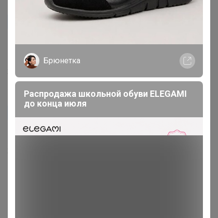
MariyaYuryeva
Здравствуйте! Подскажите пожалуйста, когда будут в
Красноярске?
Брюнетка
28 июня, 2024 15:03
Распродажа школьной обуви ELEGAMI
до конца июля
Иришка Ведьмочка
L это 48?
28 июня, 2024 10:28