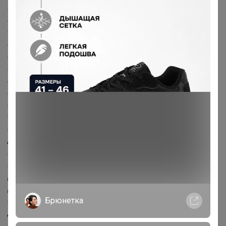
Представляем вам пижамы женские со штанами,
которые станут отличным выбором для комфортного и
стильного отдыха! Домашний костюм женский состоит
из просторной футболки и широких брюк,
изготовленных из высококачественной вискозы.
Вискоза - материал похожий по своим свойствам на
хлопок, не тянется, как трикотаж. Особое внимание в
пижама женская с штанами уделено деталям: брюки
имеют хорошо тянущуюся резинку на поясе, которая не
сдавливает и не вызывает дискомфорта, а также
высокую талию. Благодаря натуральному составу
домашний комплект женский обладает
воздухопроницаемостью, что позволяет телу дышать.
Великолепно будет смотреться на обладательницах
разного типа фигуры. Благодаря своему дизайну и
растительным принтам, одежда для дома элегантная,
Брюнетка
сексуальная, теплая и привлекательная. Сорочка
добавляет шарм этому костюмчику.
___________