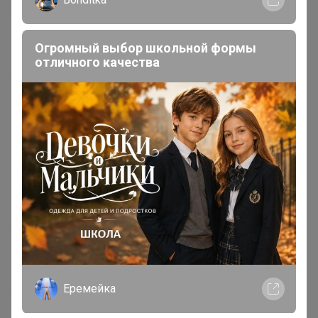
22 июля, 2024 19:27
Огромный выбор школьной формы
отличного качества
Happy Baby
На мне L
‌Грудь по бюстгальтеру 92 см
‌Бедра 104 см
22 июля, 2024 19:26
Happy Baby
Еремейка