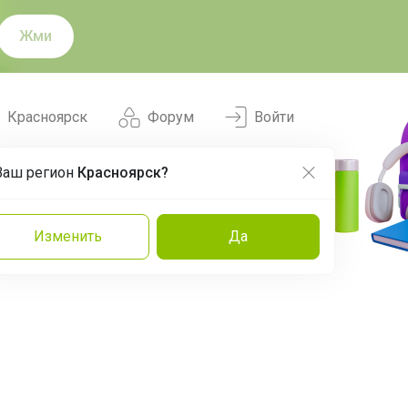
Жми
Красноярск
Форум
Войти
Ваш регион
Красноярск?
Нравится
Заказы
Изменить
Да
и
Команда
Торговые марки
Эксперты