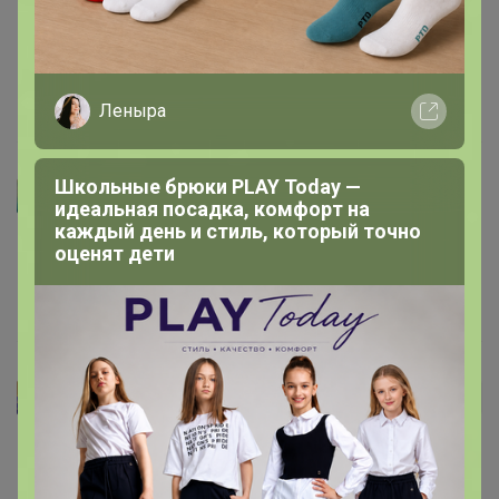
15 февраля, 2023 19:35
Леныра
Школьные брюки PLAY Today —
Артемида
идеальная посадка, комфорт на
каждый день и стиль, который точно
оценят дети
Люти
, спасибо очень приятно
13 февраля, 2023 12:19
Люти
Автор уже получил заказ!
Спасибо большое оргу!!! Коробка полная, палочки
пришли очень хорошо упакованные, нет ни одной