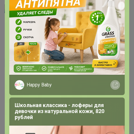
Артемида
Таня33
, Это Вам спасибо за доверие и заказы
17 февраля, 2024 22:54
Таня33
Автор уже получил заказ!
Спасибо, палочки упакованы в упаковки. В 1 кг 10
упаковок, все целое, запаковано аккуратно, не одной
Happy Baby
крошки.
Школьная классика - лоферы для
девочки из натуральной кожи, 820
рублей
17 февраля, 2024 22:41