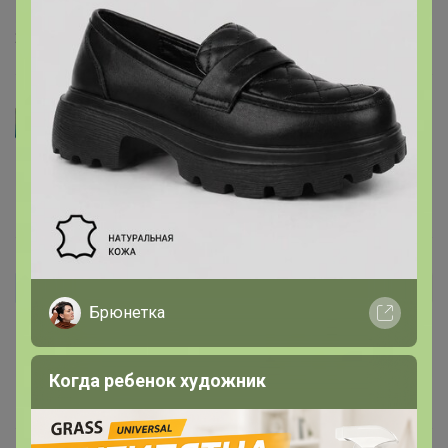
и аккуратность!
27 мая, 2024 11:26
Артемида
ramilka
, спасибо за отзыв!
15 апреля, 2024 22:31
ramilka
Автор уже получил заказ!
Брюнетка
все целенькие , поломанных нет ни одной .
Рекомендую.
Когда ребенок художник
15 апреля, 2024 20:07