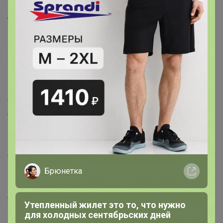
4. Заранее варим кофе и остужаем его до комнатной
температуры. Добавляем в него 2–3 столовые ложки
ликера (по вкусу) и переливаем в глубокую тарелку
или любую другую емкость, в которой будет удобно
обмакивать печенье.
5. Формируем слои десерта. Для этого каждую
печенюшку в горизонтальном положении одной
стороной окунаем в кофе ровно на 1 секунду (мокрой
должна быть только нижняя часть печенья) и
выкладываем в форму. Следующий слой — 0,5 части
крема. Затем снова печенье и второй слой крема.
6. Все это ставим в холодильник на ночь.
Брюнетка
7. Перед подачей на стол украшаем тертым
шоколадом и какао (просеиваем мелким ситом). Для
украшения также можно использовать клубнику и
Утепленный жилет это то, что нужно
взбитые сливки.
для холодных сентябрьских дней