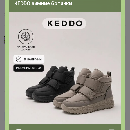
ириска92
, спасибо за отзыв!
KEDDO зимние ботинки
3 января, 2024 21:42
ириска92
Автор уже получил заказ!
Любимый новогодний тирамису
3 января, 2024 20:40
Чернобровкина
Автор уже получил заказ!
Все печенье пришло целое,в идеальном состоянии.