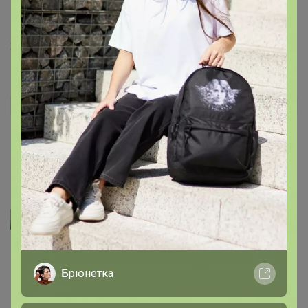
22 января, 2026 13:38
Липушка
Автор уже получил заказ!
Все хорошо упаковано, спасибо огромное!
15 декабря, 2025 14:05
Артемида
GrushaStar
, спасибо большое
Оооочень приятно
Брюнетка
читать такие отзывы!
Приходите за добавкой