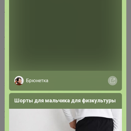
Кофейный ликер2 столовые ложки
Темный шоколад50 г
Какао-порошок3 столовые ложки
Сахарная пудра½ стакана
Свежесваренный кофе150 м
ИНСТРУКЦИЯ ПРИГОТОВЛЕНИЯ
1. Отделяем белки от желтков.
Брюнетка
2. Венчиком взбиваем белки до состояния густой
пены.
Шорты для мальчика для физкультуры
3. В другой миске взбиваем желтки и сахар,
добавляем сыр и все тщательно перемешиваем до
состояния однородной массы. Маленькими порциями
вмешиваем в полученный крем белки.