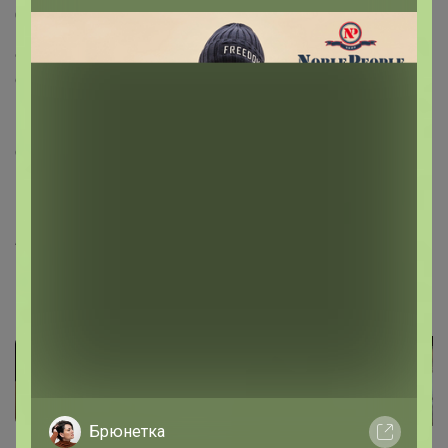
СОВЕТ К РЕЦЕПТУ
Формой для десерта может быть что угодно:
стеклянная чаша, контейнер, тарелка для торта с
плоским дном или креманки/вазочки для
индивидуальных порций. Главное — прямоугольная
форма. Чтобы пропитка была идеальной, окунать
печенье следует строго на 1 секунду, иначе оно
превращается в кашу!
Артикул
88252
Фотографии покупателей
14
Брюнетка