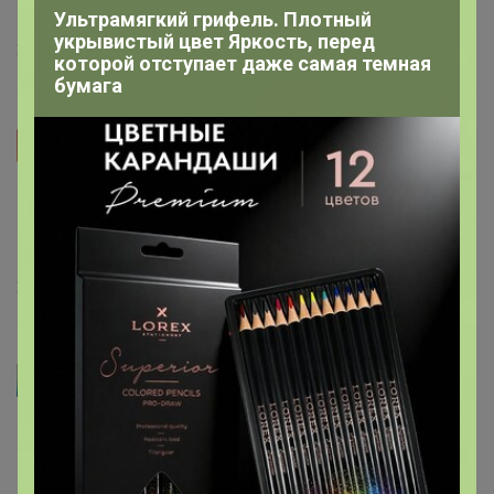
Ультрамягкий грифель. Плотный
укрывистый цвет Яркость, перед
25 марта, 2025 10:02
которой отступает даже самая темная
бумага
GrushaStar
Автор уже получил заказ!
Вот это мой размерчик))) Палочки - бомба! И по
привлекательной цене! Я не кондитер, и на заказ
ничего не делаю, так у меня они просто летят)))
24 марта, 2025 14:43
Артемида
Липушка
,
спасибо за чудесный отзыв