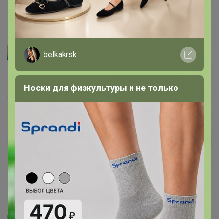
18 февраля, 2022 17:24
Артемида
belkakrsk
Aika
, это Вам огромное спасибо! Жду Вас снова
Носки для физкультуры и не только
3 декабря, 2021 14:46
Aika
Автор уже получил заказ!
Отлично упаковано, спасибо оргу!
3 декабря, 2021 13:56