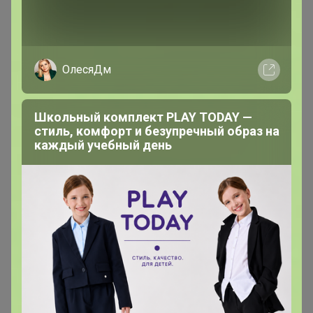
ОлесяДм
Хит
Школьный комплект PLAY TODAY —
370р
стиль, комфорт и безупречный образ на
Смесь Сырная для
каждый учебный день
приготовления хлебо-
булочных изделий
(аналог Боу де Кежо), 1
Хит
кг
85р
Pasta Deluxe Спагетти 0,9
кг
Описание
Бисквитное печенье для украшения и приготовления