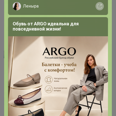
kate1974
Автор уже получил заказ!
Леныра
Палочки пришли очень хорошо упакованные,нет ни
Обувь от ARGO идеальна для
одной сломанной
повседневной жизни!
18 февраля, 2022 17:52
Артемида
Таня33
, спасибо за отзыв
18 февраля, 2022 17:45
Таня33
Автор уже получил заказ!
очень аккуратно упаковали.спасибо