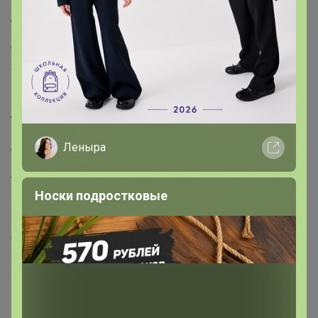
десертов
Изделие в виде палочек классического печенья
"савоярди", сладкое, с характерным вкусом и
ароматом ванили, с одной стороны покрыты сахарным
песком.
Использовать в пропитанном виде вместо бисквита, а
также для украшения кондитерских изделий.
Идеально подходят для приготовления десерта
Леныра
"Тирамису"
Тирамису с сыром маскарпоне и кофейным ликером
Носки подростковые
ИНГРЕДИЕНТЫ
Сыр маскарпоне500 г
Печенье савоярди24 штуки
Куриное яйцо3 штуки