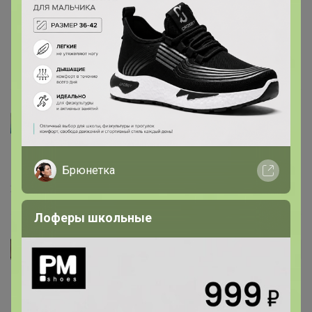
15 декабря, 2024 21:12
Артемида
nik
, спасибо за отзыв
Брюнетка
27 мая, 2024 11:40
Лоферы школьные
nik
Автор уже получил заказ!
Очень любим этот тортик, быстро и без заморочек!
Упаковано всё отлично, спасибо Оргу за оперативность