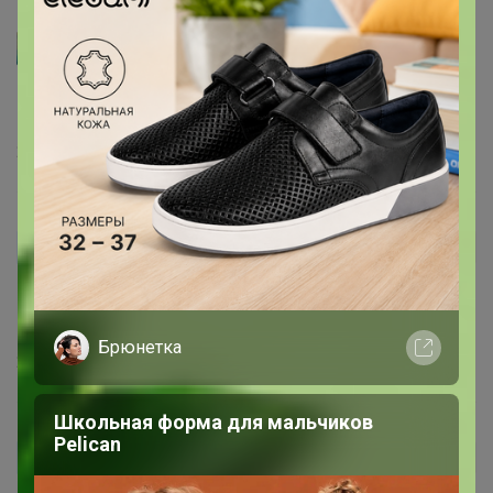
Артемида
nataki2007
, спасибо за отзыв
24 января, 2023 09:51
nataki2007
Автор уже получил заказ!
Спасибо, отличное печенье. не ожидала, что его так
много))
Брюнетка
24 января, 2023 09:49
Школьная форма для мальчиков
Pelican
Ольга счастливая
Автор уже получил заказ!