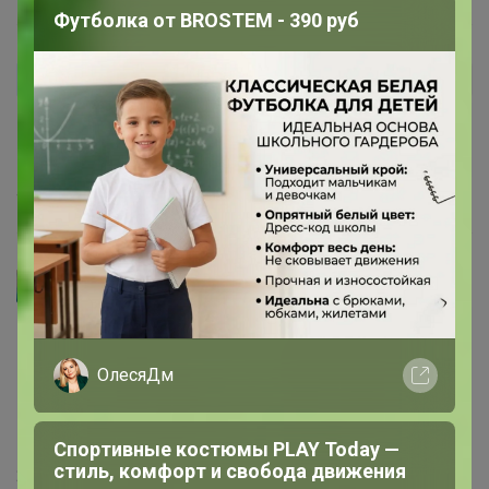
Футболка от BROSTEM - 390 руб
Наталья-1959
Автор уже получил заказ!
Почти в два раза дешевле, чем в магазине, очень
выгодная покупка
4 ноября, 2022 20:10
Артемида
Цена в командоре за 400гр
ОлесяДм
Спортивные костюмы PLAY Today —
стиль, комфорт и свобода движения
21 октября, 2022 19:20