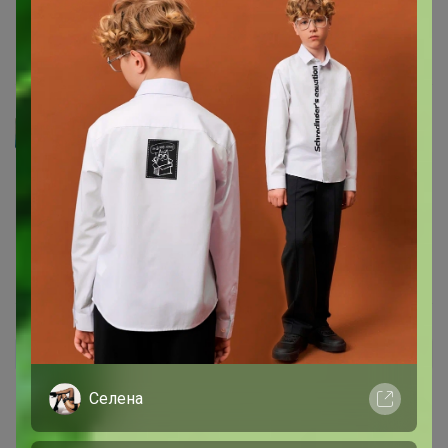
Спасибо!! Огромная коробка хватит на все торты !
7 января, 2023 10:25
Артемида
Natafeska
, Спасибо Вам за заказы и доверие
16 декабря, 2022 19:26
Natafeska
Автор уже получил заказ!
Селена
Спасибо!Отлично упаковано.все целенькие.
16 декабря, 2022 19:02