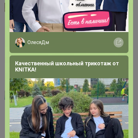
nik
Автор уже получил заказ!
Спасибо вам за закупку!!!
‌Раз и торт готов!!!
ОлесяДм
Качественный школьный трикотаж от
1 февраля, 2025 17:21
KNITKA!
Артемида
Таша Lerf
, спасибо за чудесный отзыв!
1 февраля, 2025 12:29