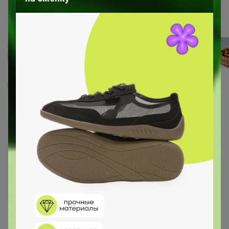
9
599
53
512
Бисквитные палочки САВОЯРДИ 1кг
750
р
Орг.
165р
Доставка
35р
Доставка ~ 5 дней с момента включения в
счет
После 12 августа 2026 г.
Количество