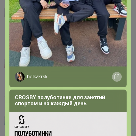
Таша Lerf
Автор уже получил заказ!
Самые лучшие для любимого тирамису 👍
1 февраля, 2025 11:43
Евгений Евгений 1983
Автор уже получил заказ!
belkakrsk
Палочки очень вкусные, пришли в коробке, хорошо
упакованные, все целые! Спасибо организатору
23 декабря, 2024 12:36
CROSBY полуботинки для занятий
спортом и на каждый день
Артемида