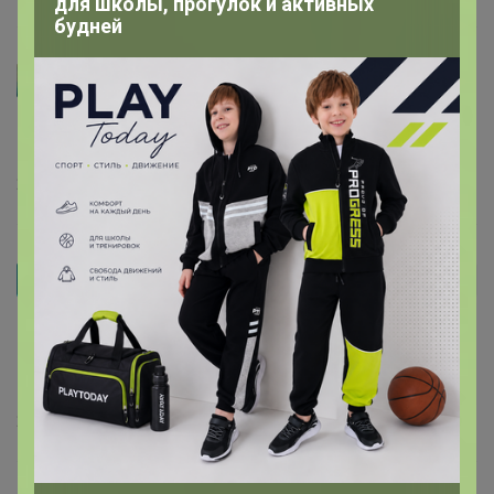
для школы, прогулок и активных
будней
Артемида
Версанка
, огромное спасибо за рецептик
28 сентября, 2022 22:36
Версанка
Автор уже получил заказ!
Делала по этому рецепту торт, оооочень вкусно. Всем
гостям понравился
youtu.be/Zoc_5BtK8pc
28 сентября, 2022 22:34