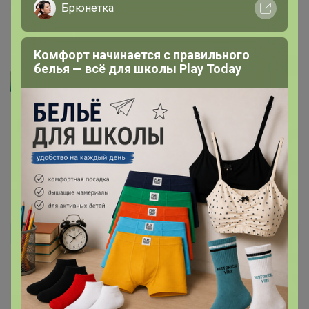
Брюнетка
17 октября, 2023 13:30
Комфорт начинается с правильного
белья — всё для школы Play Today
Артемида
Juliawww
, какая ляпота
ням-ням
спасибо,
приходите за добавкой
15 февраля, 2023 20:44
Juliawww
Автор уже получил заказ!
Отлично упакованы палочки, ничего не сломалось и
вкусно получился десерт)