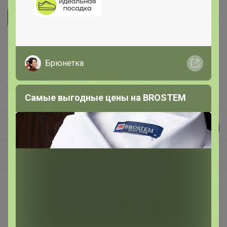
1кг
Делая заказ, Вы подтверждаете что ознакомлены с
Брюнетка
регламентом выкупа
и соглашаетесь с
договором оферты
.
Самые выгодные цены на BROSTEM
Артемида
СП246 ***Кондитерская витрина*** Всё для кондитеров и любителей вкусно поесть!
Бисквитные палочки САВОЯРДИ
Покупают вместе