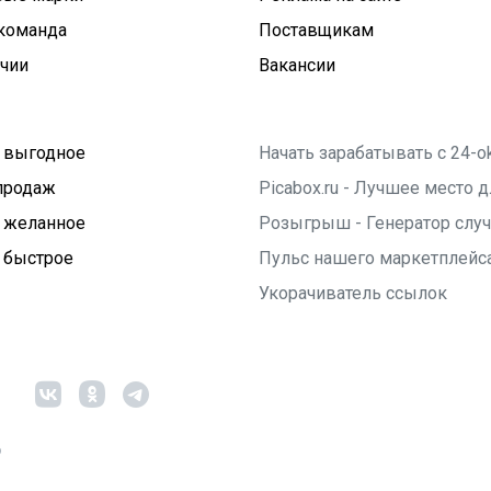
команда
Поставщикам
ичии
Вакансии
 выгодное
Начать зарабатывать с 24-o
продаж
Picabox.ru - Лучшее место
 желанное
Розыгрыш - Генератор слу
 быстрое
Пульс нашего маркетплейс
Укорачиватель ссылок
6