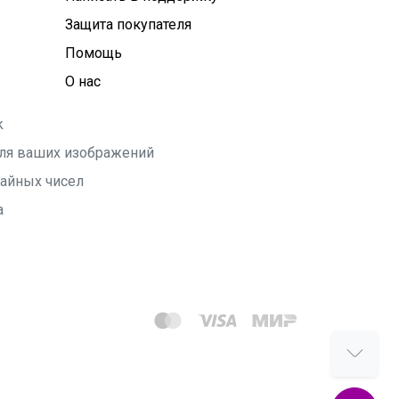
Защита покупателя
Помощь
О нас
k
 для ваших изображений
чайных чисел
а