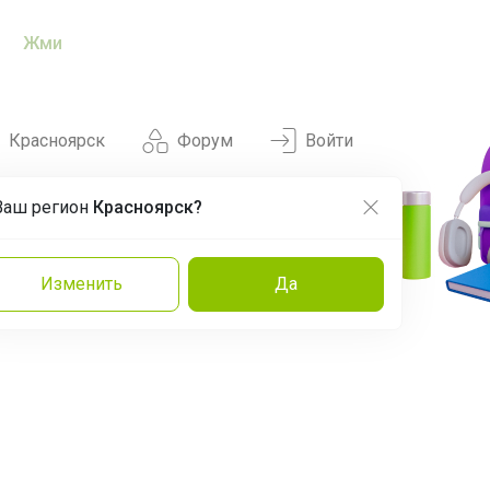
Жми
Красноярск
Форум
Войти
Ваш регион
Красноярск?
Нравится
Заказы
Изменить
Да
и
Команда
Торговые марки
Эксперты