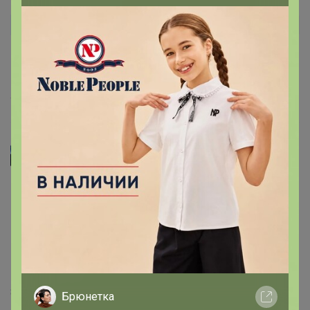
РадмилаП
Автор уже получил заказ!
Очень нравится! Брала в одной из первых закупок.
Довольна, постоянно пользуюсь.
4 ноября, 2018 14:09
Фелисити
я такую штучку давным давно присмотрела себе
(кажется!) в Орифлейме... Она была белая, быстро
пришла в негодность (волосы часто крашу, краска не
отмывается)... Из большого махрового полотенца
сшила себе два таких тюрбана... Их тоже пора пришла
выкидывать... надо эти попробовать...
8 мая, 2018 13:14
Брюнетка