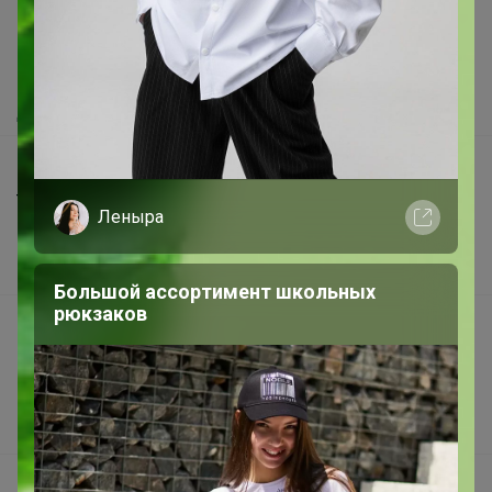
Как здесь все устроено?
Как сделать заказ?
Как получить?
Доставка
Шоурумы
Торговые марки
Леныра
Наша команда
В наличии
Большой ассортимент школьных
рюкзаков
Подарочные сертификаты
Реклама на сайте
Поставщикам
Вакансии
support@24-ok.ru