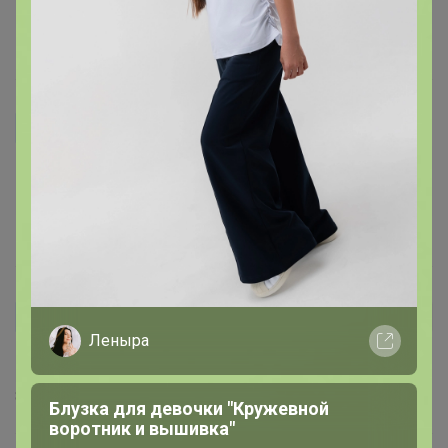
подойдет
10 апреля, 2019 23:21
BeresnevaRoza
Очень понравился, взяла всем своим девочкам.
Впитывает хорошо.
10 апреля, 2019 20:15
верушка
Автор уже получил заказ!
Леныра
Подскажите по размеру,не маленького объема?
8 марта, 2019 10:07
Блузка для девочки "Кружевной
воротник и вышивка"