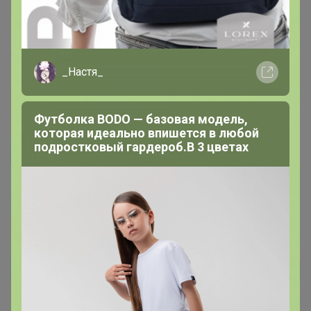
померила на сухие волосы, на мои оказался немного
коротковат, маленько смущает, что снизу очень
узенький и петелька изнутри. Возможно при
использование это не помешает, будем пробовать:)
_Настя_
5 февраля, 2021 19:47
Футболка BODO — базовая модель,
которая идеально впишется в любой
подростковый гардероб.В 3 цветах
Сашуля12345
Очень удобный,теперь только им и пользуюсь!
7 мая, 2019 11:51
lula-lula
Автор уже получил заказ!
Мне тоже понравился, удобно и на большую гриву