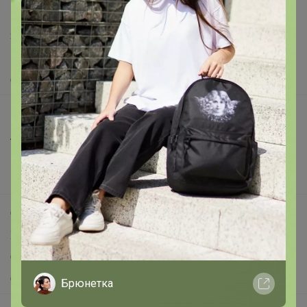
Написать в поддержку
Защита покупателя
Помощь
О нас
Все предложения
Анонсы
Новости
Поддержка альпак
Самое выгодное
Хиты продаж
Самое желанное
Самое быстрое
Брюнетка