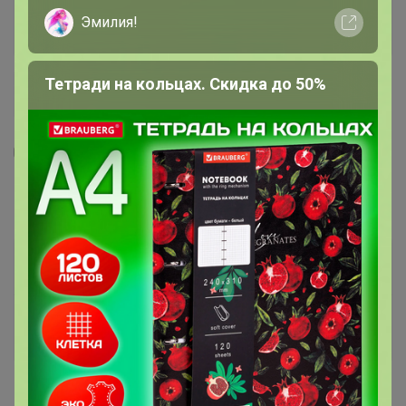
Эмилия!
Тетради на кольцах. Скидка до 50%
5
588
9
145
" ТЮРБАН ДЛЯ СУШКИ ВОЛОС" 280гр/м 88
225
р
Орг.
49,5р
315р
Доставка
20р
-29%
Доставка ~ 24 дня с момента включения в
счет
После 1 сентября 2026 г.
Делая заказ, Вы подтверждаете что ознакомлены с