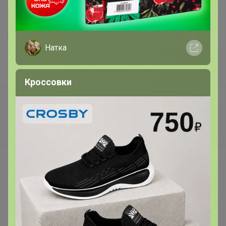
регламентом выкупа
и соглашаетесь с
договором оферты
.
Натка
Эмилия!
Кроссовки
СП198 ЧУДЕСНЫЕ ТРЯПОЧКИ для самой легкой уборки! Качественная микрофибра для уборки, для кухни, для бани! НОВИНКИ!
Для бани
Покупают вместе