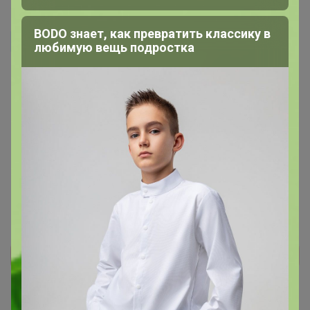
BODO знает, как превратить классику в
Marifa
любимую вещь подростка
действительно удобная вещь! Совершенно мокрые
волосы просто замотала, кстати, там пуговичка есть
удобная-не надо заправлять, просто застегнула. Мне
понравилось, рекомендую!
5 мая, 2018 21:17
Реклама