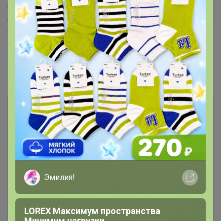
трения. Впитываемость микрофибры 560%
собственного веса. Тюрбан легко стирается и быстро
сохнет. Стирать любым способом. Не использовать
кондиционер для белья. НЕ ГЛАДИТЬ! НЕ КИПЯТИТЬ!
Комментарии
9
Чтобы написать комментарий необходимо
Эмилия!
авторизоваться на сайте!
Это займет меньше минуты
LOREX Максимум пространства
Минимум нагрузки