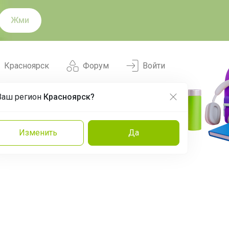
Жми
Красноярск
Форум
Войти
Ваш регион
Красноярск?
Нравится
Заказы
Изменить
Да
и
Команда
Торговые марки
Эксперты